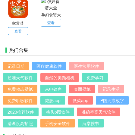
趣就来下载吧。
孕妇食谱大
全
查看
家常菜
查看
热门合集
记录日期
医疗健康软件
医生常用软件
超准天气软件
自然的美颜相机
免费学习
免费动态壁纸
来电铃声
桌面壁纸
记录生活
免费听歌软件
减肥app
做菜app
P图无痕改字
2023推荐软件
换头p图软件
准确率高天气软件
清晰度高拍照
手机安全软件
海棠搜书