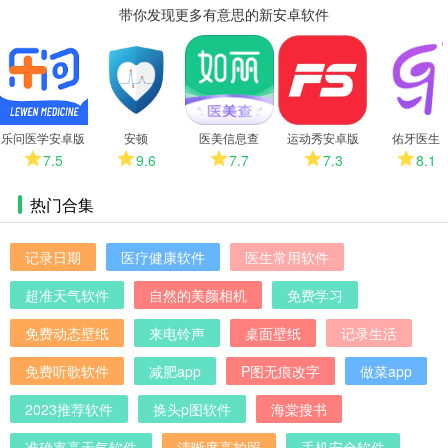
带你发现更多有意思的新安卓软件
更
多
乐问医学安卓版
安顿
医美信息查
运动秀安卓版
佑牙医生
7.5
9.6
7.7
7.3
8.1
热门合集
记录日期
医疗健康软件
医生常用软件
超准天气软件
自然的美颜相机
免费学习
免费动态壁纸
来电铃声
桌面壁纸
记录生活
免费听歌软件
减肥app
P图无痕改字
做菜app
2023推荐软件
换头p图软件
海棠搜书
准确率高天气软件
清晰度高拍照
手机安全软件