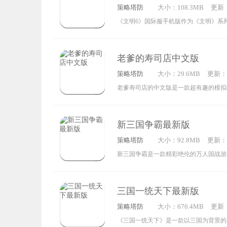
策略塔防
大小：108.3MB
更新：2
专属军团，在充满挑战的地图上持续探索
3:48:
《文明6》国际服手机版作为《文明》系
围，最终成为战场的主宰。
延续了前作经典的回合制策略玩法。玩家
时代启程，通过建造基础设施、推进科技
老爹的寿司店中文版
版图，逐步演进至信息时代，最终角逐世
策略塔防
大小：29.6MB
更新：20
位。游戏涵盖维度十分丰富，提供五种不
1:03:0
老爹寿司店的中文版是一款超有趣的模拟
玩家选择。在创建并引领文明从蒙昧走向
戏，它的操作十分简单，还拥有精致的画
玩家需要运筹帷幄：或发动战争开疆拓土
玩法模式，感兴趣的话就来体验老爹寿司
横捭阖，或深耕文化影响世界，同时还要
新三国争霸最新版
版本吧！
名领袖展开直接博弈。该作既保留了系列
策略塔防
大小：92.8MB
更新：20
色，又融入了不少新颖细节，比如采用“
2:42:0
新三国争霸是一款精彩绝伦的万人国战游
局、可自由搭配的政策与政体系统，以及
著《三国》的历史故事为背景蓝本。在游
与人文研究体系。尽管游戏的AI机制仍有优
一方君主，既要运筹帷幄、谋划江山社稷
三国一统天下最新版
内政百业，亲身感受城池建设中环环相扣
策略塔防
大小：676.4MB
更新：2
更有两百万沙盘版图供你驰骋，在这里，
4:54:
《三国一统天下》是一款以三国为背景的
的谋略对决，重现波澜壮阔的历史风云，