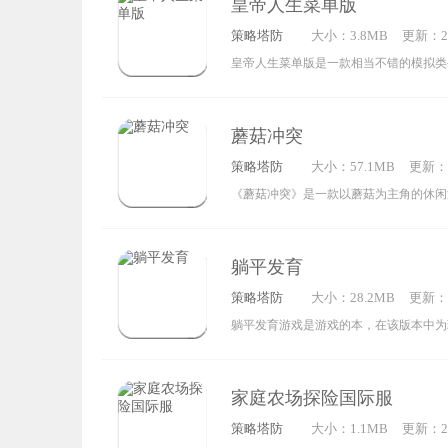
皇帝人生菜单版
小兵出击，最终以击杀敌人、摧毁敌方防
策略塔防
大小：3.8MB
更新：202
胜利。游戏巧妙融合了策略与塔防元素，
8:18:08
皇帝人生菜单版是一款相当不错的模拟类
智慧，玩起来十分烧脑。
戏的手机版在经过无广告处理后，已彻底
窗。玩家能够借助菜单功能修改游戏数据
蘑菇冲突
妨来体验皇帝人生菜单版的最新版本！
策略塔防
大小：57.1MB
更新：20
9:41:0
《蘑菇冲突》是一款以蘑菇为主角的休闲
的卡通画风与出色的音效设计，为玩家带
体验。游戏核心玩法围绕蘑菇军队的战斗
躺平发育
各有专属基地，率先攻占敌方基地者获胜
策略塔防
大小：28.2MB
更新：20
关，最终夺取所有区域的控制权。此外，
5:17:1
躺平发育游戏是游戏的本，在该版本中为
化的卡通塔防战斗模式，玩家需合理配置
家可以快速升级自己的房间防御，在猛鬼
御体系，根据每个角色的独特属性进行布
来。躺平发育是一款类似塔防的游戏，玩
地赢得胜利，十分考验策略规划能力。
家庭农场探险国际服
小房间中，升级房门设置防御措施抵挡猛
策略塔防
大小：1.1MB
更新：202
里玩家一开始将开启一个大逃杀模式，游