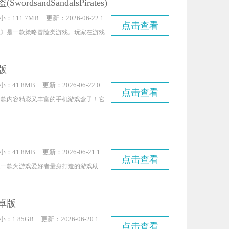
ordsandSandalsPirates)
寻其他参赛者背后的故事。游戏内设有大
小：111.7MB
更新：2026-06-22 1
动态插图，玩家既能畅享刺激对决与多
点击查看
4:05:08
盗》是一款策略冒险类游戏。玩家在游戏
能像追番般以沉浸式方式开启这场趣味冒
盗，不仅拥有专属的海盗船，还得招募成
家不妨一试。
伍。之后，玩家可以驾驶船只在广阔的海
版
途中会触发各类精彩事件——比如遭遇其
小：41.8MB
更新：2026-06-22 0
发现神秘的小岛，或是寻觅到诱人的宝藏
点击查看
8:35:06
一款内容精彩又丰富的手机游戏盒子！它
酷的环境中更好地生存，玩家需要尽可能
量精彩的游戏资源，大家可以在上面尽情
源。而想要在危机四伏的海域中存活下
的游戏，而且平台还贴心准备了各类优质
为最伟大的海盗船长，就必须依靠自身的
略，绝对能让你玩得超开心！
小：41.8MB
更新：2026-06-21 1
点击查看
0:30:10
是一款为游戏爱好者量身打造的游戏助
版软件后，就能直接体验海量游戏，所有
版授权，体验过程无广告干扰；此外还能
卓版
游戏视频，说不定你还能在这里结识志同
小：1.85GB
更新：2026-06-20 1
！
点击查看