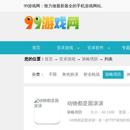
99游戏网：致力做最新最全的手机游戏网站。
首页
安卓游戏
安卓软件
专题
您的位置：
首页
→
安卓游戏
→
策略塔防
→ 列表
分类：
不限
角色扮演
射击枪战
策略塔防
动物都是圆滚滚
策略塔防
大小：40.1MB
更新：20
3:48:2
《动物都是圆滚滚》是一款守护城池的策
身为可爱的小猫守卫加菲城，对抗一波接