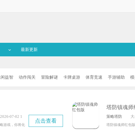
最新更新
休闲益智
动作闯关
冒险解谜
卡牌桌游
体育竞速
手游辅助
模
塔防镇魂师
26-07-02 1
策略塔防
大
点击查看
7
略游戏，你将化
塔防镇魂师红包
一波的邪恶猫
中能有机会获取