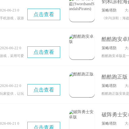
剑和凉鞋海盗(Sw
御塔的方式赢得
场残酷赛事，探
6-06-23 0
策略塔防
大
能充分展现你的
量CG动画与丰富
点击查看
手机游戏，该游
《剑与凉鞋：海
样冒险乐趣，又
清除了广告弹
里将化身一名海
险。感兴趣的玩
，感兴趣的话不
员组建自己的队
酷酷跑安卓
洋上自由航行，
26-06-22 0
策略塔防
大
他海盗的挑衅、
点击查看
6
游戏，采用可爱
酷酷跑安卓版是
等。为了能在残
来沉浸式的舒适
为用户提供了海
多地收集各类资
展开，双方阵营
探索自己感兴趣
来，并最终成长
酷酷跑正版
；玩家需一路闯
的游戏资讯与攻
智慧与勇气。
26-06-22 0
策略塔防
大
游戏融合了多元
点击查看
4
玩家提供，让玩
酷酷跑正版安装
卡通角色构建防
的攻击下生存下
手！安装这款正
局，才能更轻松
家需要躲在一个
游戏资源均获正
破阵勇士安
鬼的进攻。在这
观看众多精彩的
6-06-21 0
策略塔防
大
戏一共有7个
道合的游戏伙伴
点击查看