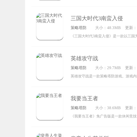
从三国时期的城邦纷争到魏武挥鞭的国战
战斗快感，快来开启属于你的三国争霸之
争模拟系统与真实还原的地形版图，让您
三国大时代3南蛮入侵
金戈铁马的时代。在这里，玩家可以招募
策略塔防
大小：48.3MB
更新：20
打造属于自己的铁血军团；通过屯积粮草
0:30:0
《三国大时代3南蛮入侵》是一款以三国
立功勋，最终实现攻城略地、一统战场的
防游戏。玩家进入游戏后，需从固定角色
险——游戏以三国时期的孟获为主角视角
英雄攻守战
式体验从应征入伍到逐鹿天下的传奇人生
策略塔防
大小：29.7MB
更新：20
拥有完整的剧情故事，精致细腻的画面与
2:09:0
英雄攻守战是一款策略塔防游戏。游戏内
过程，更让整体游戏体验变得饱满丰富。
的英雄与兵种极为丰富，在关卡中需与敌
角切入三国题材，你是否也对它充满期待
有击杀敌人方可获取资源，要利用有限资
我要当王者
大的队伍。更复杂多样的玩法、更高的随
策略塔防
大小：38.6MB
更新：20
类游戏的玩家带来了全新挑战。游戏还设
9:41:0
《我要当王者》免广告版是一款休闲竞技
作模式，玩家能够和其他玩家组队并肩作
在虚拟大陆之上。这里的人类分属不同阵
人的进攻。
己方的防御塔。玩家需要通过竞技对战来