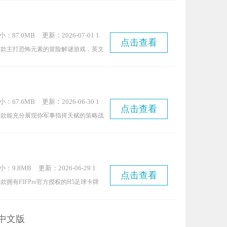
这款游戏属于奇幻灵异风格的塔防类型，
成、策略等多种元素，不仅角色立绘十分
小：87.0MB
更新：2026-07-01 1
搭配让游戏玩法更具趣味性，感兴趣的玩
点击查看
0:14:08
一款主打恐怖元素的冒险解谜游戏，英文
防镇魂师游戏吧！
 Monster。在游戏里，你能学会全新的攻
巧，与恐怖的蜘蛛怪物展开对决，既要努
把它彻底击败。游戏包含单人模式和多人
小：67.6MB
更新：2026-06-30 1
无论选择哪种模式，都能挑战完成相同的
点击查看
0:47:05
一款能充分展现你军事指挥天赋的策略战
戏感兴趣的玩家，快来体验《蜘蛛怪物》
战斗前，你都需要进行周密准备，这样才
战场上得到极致发挥。游戏中提供了多种
索，你可以尽情施展各兵种的独特优势，
小：9.8MB
更新：2026-06-29 1
胜。
点击查看
4:38:08
拥有FIFPro官方授权的H5足球卡牌
将以球队经理的身份，招募并悉心培养梅
等足坛传奇球星，组建专属于自己的梦
中文版
度还原了真实球员的各项数据与独特技