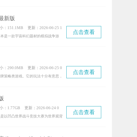
繁多的龙，玩家需要通过各种方式收集它
进行培养——每一条龙都具备独一无二的
最新版
可以依据不同场景的需求，挑选合适的龙
小：151.1MB
更新：2026-06-25 1
发意想不到的效果。若能仔细研究每条龙
点击查看
4:54:07
版本是一款宇宙科幻题材的模拟战争游
配阵容，就能更轻松地赢得胜利。此外，
精良，场景采用3D建模打造，各类对
系统，玩家即使离线，也能持续获得收
力，能让玩家获得沉浸式的游戏感受，也
验休闲飞船模拟冒险世界的全部乐趣。游
小：290.0MB
更新：2026-06-25 0
和真实战斗进行了逼真模拟，玩家可以驾
点击查看
9:08:06
卡牌策略类游戏。它的玩法十分有意思，
指挥舰队从不同角度使用各类武器互相攻
的国家进行经营管理，在持续发展的过程
战舰打击敌人，开启星球大战。此外，星
牌，借助卡牌的能力来协助自己战斗，依
种类繁多的星舰，每一艘星舰的外观都十
版
建不同的牌组，和敌人战斗时能够挑选适
上各种强大的武器，时刻都在点燃玩家的
小：1.77GB
更新：2026-06-24 0
尽量为自己赢得更多胜利，如此才能够更
点击查看
你的目标是消灭所有对手并取得胜利，但
6:56:05
版是以凹凸世界战斗竞技大赛为世界观背
游戏中全新一局生成的地图以及其余八位
重，除了敌人，还有大量陨石碰撞的风
成游戏，由动画原班人马精心打造，带来
都是完全随机的，玩起来相当刺激有趣。
谨慎行动。
式剧情体验。玩家将以参赛者身份投身这