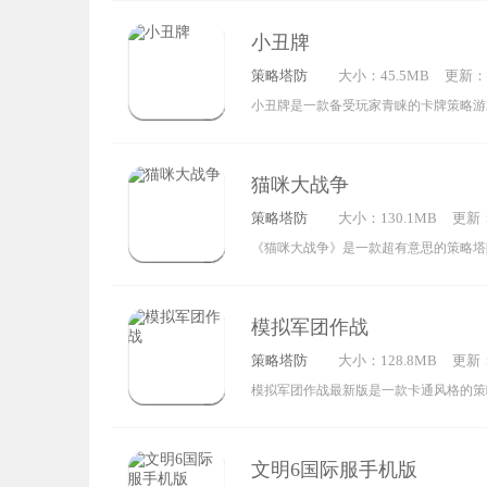
咪。战斗时，你可以用落雷、火球等技能
小丑牌
清剿来犯的敌人。每波敌人打完后，还能
策略塔防
大小：45.5MB
更新：20
多少玩家的数据，超有成就感！通关后可
6:23:0
小丑牌是一款备受玩家青睐的卡牌策略游
往商店升级天赋、购买装备，进一步强化
丑主题与丰富的卡牌设计，吸引了大量爱
的波数。通过策略性的技能搭配，打造出
里，玩家将开启一段满是惊喜与挑战的卡
吧！
猫咪大战争
集、搭配各式各样的小丑牌，和其他玩家
策略塔防
大小：130.1MB
更新：2
的对战。
5:00:
《猫咪大战争》是一款超有意思的策略塔
的角色全是猫咪造型，但这些猫咪和日常
完全不同，个个长得奇奇怪怪，莫名透着
模拟军团作战
还有超多趣味玩法等着你来解锁，赶紧来
策略塔防
大小：128.8MB
更新：2
8:51:
模拟军团作战最新版是一款卡通风格的策
基地建设、英雄培养、战术布置和实时战
一体。玩家在游戏里将化身英勇的指挥官
文明6国际服手机版
事基地，招募各类士兵与强大英雄，组建