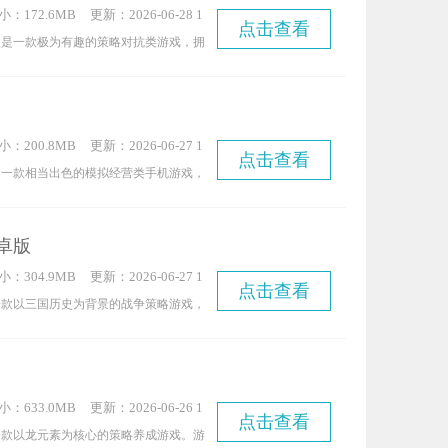
小：172.6MB
更新：2026-06-28 1
策略性的阵容排布与灵活的战术调整，尽
点击查看
5:11:06
版是一款极为有趣的策略对抗类游戏，拥
冠到世界杯巅峰对决的全维度足球经营乐
法模式供玩家逐步解锁。玩家还能通过开
，获取海量装备资源，以此提升自身的实
游戏采用了高度逼真的场景设计，能让玩
小：200.8MB
更新：2026-06-27 1
到游戏世界之中。
点击查看
4:54:09
是一款相当出色的模拟经营类手机游戏，
十分简便，不仅拥有精致的画风设计，还
模式，感兴趣的玩家不妨来体验一下这款
卓版
小：304.9MB
更新：2026-06-27 1
点击查看
0:14:15
一款以三国历史为背景的战争策略游戏，
个热血沸腾的战斗氛围，浓郁的三国时代
。游戏提供武将招募、排兵布阵等丰富趣
情享受运筹帷幄的策略对决，通过收集资
小：633.0MB
更新：2026-06-26 1
挥千军万马驰骋沙场，重温各大经典战
点击查看
1:20:13
一款以龙元素为核心的策略养成游戏。游
国大陆。快来加入游戏，开启属于你的乱