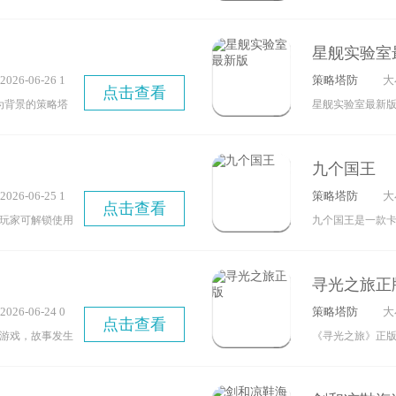
风云，丰富的战
戏内收录了种类
旅吧！
世征程吧！
仿佛置身于那个
们，并投入资源
星舰实验室
三国名将豪杰，
专属能力，玩家
26-06-26 1
策略塔防
大
、升级科技、建
坐骑，往往能触
点击查看
9
为背景的策略塔
星舰实验室最新
霸业。
的定位，合理搭
的成长线开启冒
戏，游戏画面制作
游戏还设有挂机
，带领玩家沉浸
战场面极具冲击
益。
九个国王
轨迹。游戏不仅
能让大家尽情体
26-06-25 1
策略塔防
大
流畅爽快的战斗
戏中对太空环境
点击查看
8
玩家可解锁使用
九个国王是一款
以这样独特的视
驶自己的战舰，
人展开对战，唯
玩家需要对自己
呢？
击，并灵活操控
源组建起足够强
中会获取一些卡
舰实验室还拥有
寻光之旅正
机性，为喜爱这
据卡牌的属性构
分震撼，再搭配
26-06-24 0
策略塔防
大
有在线对战与合
宜的牌组出战，
点击查看
热血。在这里，
6
游戏，故事发生
《寻光之旅》正
战，共同抵御敌
好地发展下去。
星空之中危险重
营，各自守护着
景的RPG卡牌养
国王的地理位置
险，因此你需要
积累能量，召唤
动画级别的沉浸