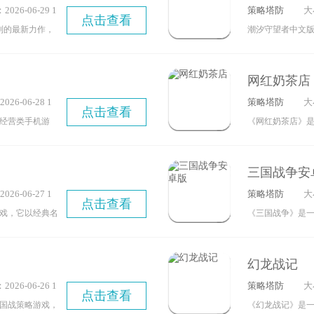
026-06-29 1
策略塔防
大
、扩大势力范
能，玩家可凭借
点击查看
06
列的最新力作，
潮汐守望者中文
情享受从联赛夺
将从原始的石器
有十分多样的玩
趣！
研发、拓展疆域
启更多副本挑战
网红奶茶店
界领导者的地
力等级。此外，
26-06-28 1
策略塔防
大
同的胜利路径供
家沉浸式地投入
点击查看
7
经营类手机游
《网红奶茶店》
繁荣的过程中，
风设计和多样的
其菜单版的操作
，或通过外交纵
店中文版的最新
具备多样的玩法
与历史上诸多著
三国战争安
游戏！
标志性的核心特
26-06-27 1
策略塔防
大
点击查看
摊开式”城市布
8
戏，它以经典名
《三国战争》是
更具深度的科技
戏里，你将化身
为玩家构建了一
化...
，也要统筹管理
气息极具代入感
幻龙战记
的策略与智慧。
味玩法，让您尽
026-06-26 1
策略塔防
大
你可以演绎真实
源提升战力，指
点击查看
11
国战策略游戏，
《幻龙战记》是
体验热血沸腾的
役，最终一统三