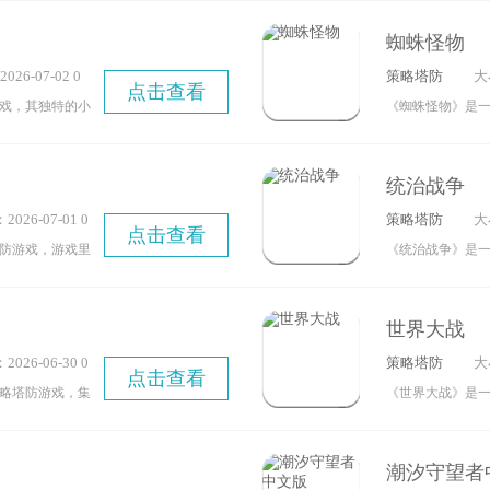
配合普通攻击，
体验更为愉悦。
蜘蛛怪物
查看自己超越了
融合了剧情、养
26-07-02 0
策略塔防
大
以领取奖励，前
精美，而且队伍
点击查看
8
戏，其独特的小
《蜘蛛怪物》是
战力，挑战更高
家赶紧来体验塔
好者。在游戏
名同样叫Spider
最强的猫咪防线
牌冒险，通过收
击方式和逃生技
统治战争
进行紧张又有趣
力活下去，还要
026-07-01 0
策略塔防
大
模式两种玩法，
点击查看
10
防游戏，游戏里
《统治战争》是
目标。对这款游
见到的软萌模样
争游戏。在每场
吧！
一股搞笑劲儿，
能让你的谋略在
世界大战
试试吧！
征服路径供你探
026-06-30 0
策略塔防
大
在战斗中克敌制
点击查看
05
略塔防游戏，集
《世界大战》是一款
斗等多种玩法于
策略游戏，玩家
，构建自己的军
西、C罗、哈兰德
潮汐守望者
一支所向披靡的
幻球队。游戏深