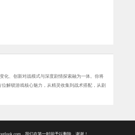
态变化、创新对战模式与深度剧情探索融为一体。你将
方位解锁游戏核心魅力，从精灵收集到战术搭配，从剧
tlook.com，我们在第一时间予以删除，谢谢！