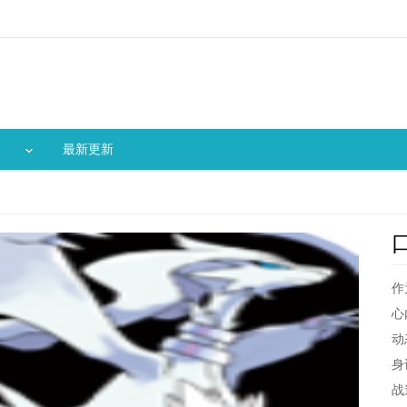
最新更新
作
心
动
身
战