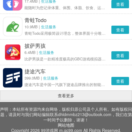
17.4MB |
生活服务
查看
能随时为您记录体重、体围、体脂、饮食、运动等各类数据，还具备BMI自动计算功能来开展数据分析，助您轻松了解自身的体脂变化情况，从而更有针对性、更有效地进行健身活动。
青蛙Todo
10.9MB |
生活服务
查看
青蛙Todo采用极简设计理念，整体界面十分唯美，提供多个主题可供自由切换，风格清新雅致，颜值尤为出众。此外，该软件完全免费，功能全面且丰富多样，是一款相当完备的清单与待办事项管理工具。
披萨男孩
6.4MB |
生活服务
查看
比萨男孩是一款精准度极高的GBC游戏模拟器！它是Google Play平台上唯一能通过所有高难度Blargg测试的模拟器，凭借这一点，你能借助它体验到其他模拟器难以企及的精准运行效果。
捷途汽车
399.0MB |
生活服务
查看
捷途汽车是中国一汽旗下捷途品牌推出的智能出行工具，它借助科技手段，为用户提供车主服务、车辆管理、出行导航等便捷功能，助力用户更高效地管理并享受汽车出行的全过程。
查看更多
声明：本站所有资源均来自网络，版权归原公司及个人所有。如有版权问
题，请及时与我们网站编辑联系dhldmmbz213@outlook.com，我们在第
一时间予以删除，谢谢！
网站地图
Copyright 2026 99游戏网 m.qc99.com All Rights Reserved.