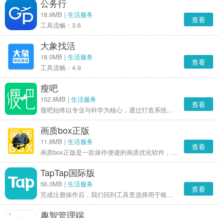
公务行
18.9MB |
生活服务
查看
工具流畅：3.6
大象找活
18.0MB |
生活服务
查看
工具流畅：4.9
瘦吧
152.8MB |
生活服务
查看
瘦吧始终以专业与科学为核心，通过打造系统化且个性化的科学减脂方案，为用户提供切实有效的减脂途径。同时，我们不断优化和更新传统减肥方式，为有减肥需求的人群提供科学减脂管理服务的优质选择。
画质box正版
11.8MB |
生活服务
查看
画质box正版是一款操作便捷的画质优化软件，支持自定义调整各项参数，助力玩家获得更出色的游戏体验，因而深受广大玩家的喜爱。
TapTap国际版
56.0MB |
生活服务
查看
完成注册操作后，我们回到工具里选择用于账号验证的区服，待加速完成就能进入账号验证流程。第一步选择通过网页版QQ邮箱登录，登录后在收件箱中找到Tap发送的邮件，打开邮件并点击“confirm your account”来确认账户；此时网页可能会弹出安全风险提示，直接选择继续访问即可。当页面显示【准备完成】的提示时，就说明账号验证成功了，接下来便可以用这个账号登录游戏。
趣智管理端