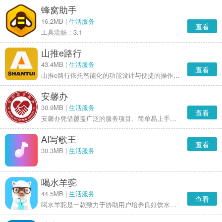
蜂窝助手
16.2MB |
生活服务
查看
工具流畅：3.1
山推e路行
43.4MB |
生活服务
查看
山推e路行依托智能化的功能设计与便捷的操作体验，收获了用户的普遍认可。这款软件既提升了设备管理和维保的效率，也增进了客户与山推之间的沟通及服务质量。展望未来，伴随技术的持续升级和功能的日益完善，山推e路行或将成为行业内领先的智慧服务解决方案。
安馨办
30.9MB |
生活服务
查看
安馨办凭借覆盖广泛的服务项目、简单易上手的操作流程、精准的智能推荐功能以及坚实的信息安全防护，收获了众多居民的青睐与信任。不管是日常的生活缴费、信息查询，还是各类政务事项的线上办理，安馨办都能带来高效又暖心的服务体验。要是你还没使用过安馨办，不如现在就去试试吧！
AI写歌王
查看
30.3MB |
生活服务
喝水羊驼
44.5MB |
生活服务
查看
喝水羊驼是一款致力于协助用户培养良好饮水习惯的健康管理类应用。它借助趣味化的方式提醒用户按时补充水分，使喝水成为一件轻松愉悦的事。该应用除了拥有实用的功能外，还融入了萌萌的卡通形象——羊驼，给单调的健康管理增添了许多趣味。