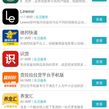
8、此外，还有优惠券可供用户领取，既能帮助用户在用餐时节省开支，又能助力他们保持健康的饮食习惯。
Lewear
117.8MB |
生活服务
查看
Lewear软件能为你提供与众不同的智能化运动程序，它采用定量与定制相结合的方式规划运动，助你获取理想的运动方案，让你在运动过程中避免身体损伤。
德邦快递
87.9MB |
生活服务
查看
在德邦快递平台上，你能够便捷地查看心仪物品的物流状态，实时掌握运输进度，还能获取商家的详细信息，全方位满足你的各类需求。
识货
47.6MB |
生活服务
查看
若你有鉴别商品真伪的需求，或是想发现更多优质好物与优惠资讯，识货无疑是个值得推荐的平台。它配备专业鉴定团队，拥有丰富商品资源，能为你提供全方位购物保障与优质体验。不管是选购鞋服、数码产品还是美妆用品，识货都能帮你找到心仪之物，让你享受愉悦的购物旅程。
货拉拉拉货平台手机版
66.5MB |
生活服务
查看
货拉拉手机版专注于满足个人与中小企业的货运需求，涵盖搬家、拉货、设备运输等多种场景。借助智能调度系统，用户能够快速预约各类车型，体验即时接单、准时配送的服务。平台对司机资质进行严格审核，提供订单追踪和售后保障，在效率与安全方面实现兼顾。其界面简洁明了、操作流程清晰、计价方式透明，是可靠的一站式同城货运解决方案，助力用户高效、无忧地完成运货需求。
养宠汇
43.4MB |
生活服务
查看
这是一个融合线上线下资源的一站式养宠服务平台，旨在帮助用户更轻松、更科学地照料宠物，让养宠日常变得简单便捷。平台支持随时选购各类宠物用品，提供免费的宠物医生在线问诊服务，全方位守护宠物健康；同时，用户还能发起或报名参与丰富多样的宠物赛事与活动，一站式的养宠服务体系，为养宠生活带来极大便利。