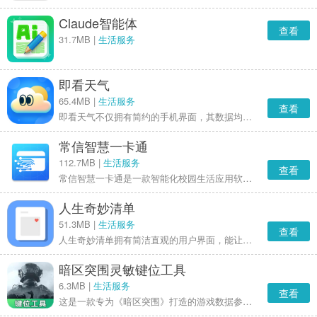
Claude智能体
查看
31.7MB |
生活服务
即看天气
65.4MB |
生活服务
查看
即看天气不仅拥有简约的手机界面，其数据均来自业内权威机构，力求为用户提供精准的天气预报。此外，它还支持分钟级的气象预报与预警服务，并提供长达40天的天气趋势数据。
常信智慧一卡通
112.7MB |
生活服务
查看
常信智慧一卡通是一款智能化校园生活应用软件，它提供了多种便捷服务，让用户的校园生活更智慧、更便捷。应用界面简洁清晰，操作简单易学，具备丰富功能，能满足用户的各类需求。此外，它十分重视用户的信息安全与隐私保护，确保用户使用时无后顾之忧。总而言之，常信智慧一卡通是一款实用且便捷的校园生活好帮手。
人生奇妙清单
51.3MB |
生活服务
查看
人生奇妙清单拥有简洁直观的用户界面，能让你轻松创建、编辑并查看自己的人生目标，其配备的各类提醒与通知功能，可帮助你时刻聚焦目标，是一款相当实用的清单管理工具软件。
暗区突围灵敏键位工具
6.3MB |
生活服务
查看
这是一款专为《暗区突围》打造的游戏数据参考工具，汇聚了游戏内各类键位布局和灵敏度配置大全。在这里，你可以轻松查阅各路暗区大神的按键设置方案，以及他们详细的灵敏度数值分配。工具还贴心配备了悬浮窗、键位布局放大等实用功能，助力你在游戏中快速找到物资，高效开金！