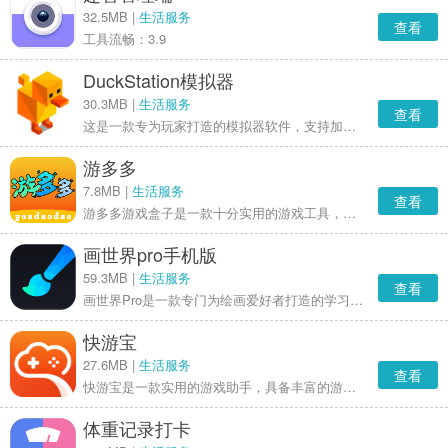
32.5MB |
生活服务
查看
工具流畅：3.9
DuckStation模拟器
30.3MB |
生活服务
查看
这是一款专为玩家打造的模拟器软件，支持加载各类游戏资源。用户还可以自行调节游戏分辨率、mass抗锯齿、bios文件等设置，以获得更出色的游戏画质和体验。此外，它还具备强大的游戏存档功能，全方位满足玩家对模拟器的使用需求。
游多多
7.8MB |
生活服务
查看
游多多游戏盒子是一款十分实用的游戏工具，不仅提供了海量的游戏资源和丰富多样的游戏类型，还构建了一个可供玩家互动分享的平台，感兴趣的朋友们不妨来亲身体验一番。
画世界pro手机版
59.3MB |
生活服务
查看
画世界Pro是一款专门为绘画爱好者打造的学习应用。不管你是刚接触绘画的新手，还是已经有一定基础的画手，它都能满足你的学习需求。这里汇聚了来自全球的优质绘画教程，包含素描、水彩、油画、国画等多种绘画类型，让你不用出门就能系统地学习绘画知识。它的课程安排科学合理，从基础入门到高阶技法提升，一步一步进阶，适合不同水平的学习者。
快游宝
27.6MB |
生活服务
查看
快游宝是一款实用的游戏助手，具备丰富的游戏资源与社区交流功能，提供最新的游戏资讯及视频，助力玩家提升游戏体验。它支持玩家录制精彩游戏视频并一键上传，帮助玩家获得更多关注。
体重记录打卡