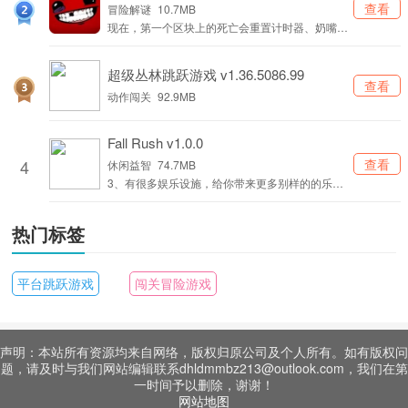
间。多样的游戏内容不仅能满足玩家在碎片时间里
v6755.1849.1962.152
查看
冒险解谜
10.7MB
的娱乐需求，也值得大家花时间去深入挖掘和体
现在，第一个区块上的死亡会重置计时器、奶嘴以
验。不管是想要轻松地休闲放松，还是希望挑战自
及死亡状态。
我突破极限，都能在其中找到适合自己的游戏节
超级丛林跳跃游戏 v1.36.5086.99
奏。持续不断的更新以及活跃的玩家社区，让看似
查看
简单的跳跃玩法始终保持着长久的活力。
动作闯关
92.9MB
Fall Rush v1.0.0
4
查看
休闲益智
74.7MB
3、有很多娱乐设施，给你带来更多别样的的乐趣
和全新的体验。
热门标签
平台跳跃游戏
闯关冒险游戏
声明：本站所有资源均来自网络，版权归原公司及个人所有。如有版权问
题，请及时与我们网站编辑联系dhldmmbz213@outlook.com，我们在第
一时间予以删除，谢谢！
网站地图