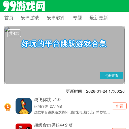
首页
安卓游戏
安卓软件
专题
最新更新
跳跃闯关游戏深受广大玩家的喜爱，今天小编带来了各种不同类型的
共4款
跳跃闯关游戏。顽疾爱可以在平台上进行跳跃，躲避陷阱以及障碍物，成
功抵达终点即可获得游戏胜利，感兴趣的小伙伴欢迎点击下载体验！
好玩的平台跳跃游戏合集
点击查看
更新时间：2026-01-24 17:00:26
鸡飞你跳 v1.0
查看
休闲益智
27.4MB
这款平台跳跃游戏将怀旧情愫与现代设计精妙地结
合在了一起。简易的操作模式让新手能迅速适应，
而精心设计的关卡又为高手们提供了充分的挑战空
超级食肉男孩中文版