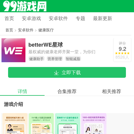
首页
安卓游戏
安卓软件
专题
最新更新
首页
>
安卓软件
>
健康医疗
评分
betterWE星球
9.2
最权威的健康老师齐聚一堂，为你们
8526人
健康助手
营养管理
智能减脂
制定最适合的计划
立即下载
详情
合集推荐
相关推荐
游戏介绍