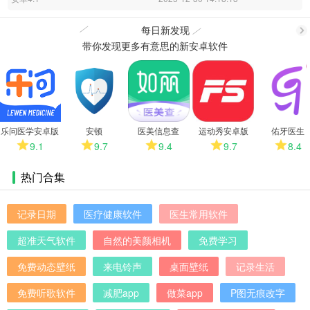
每日新发现
带你发现更多有意思的新安卓软件
更
多
乐问医学安卓版
安顿
医美信息查
运动秀安卓版
佑牙医生
9.1
9.7
9.4
9.7
8.4
热门合集
记录日期
医疗健康软件
医生常用软件
超准天气软件
自然的美颜相机
免费学习
免费动态壁纸
来电铃声
桌面壁纸
记录生活
免费听歌软件
减肥app
做菜app
P图无痕改字