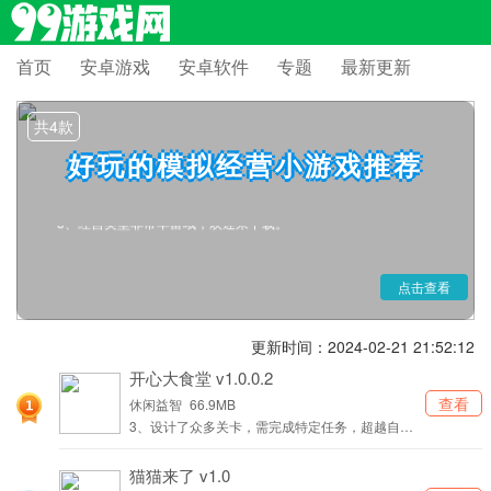
首页
安卓游戏
安卓软件
专题
最新更新
现在很多人都喜欢玩模拟经营类小游戏，这些游戏可以让你在闲暇时
间打发时间哦，不管是想经营店铺还是养成，这里面都有哦，今天小编要
共4款
给大家介绍一些有趣的模拟经营小游戏，让你在闲暇之余体验真实的经营
好玩的模拟经营小游戏推荐
店铺的乐趣，感兴趣就来本站下载吧。
1、每一款都很适合无聊的时候打发时间
2、可以在这些世界经营自己想经营的店铺
3、经营类型非常丰富哦，欢迎来下载。
点击查看
更新时间：2024-02-21 21:52:12
开心大食堂 v1.0.0.2
查看
休闲益智
66.9MB
3、设计了众多关卡，需完成特定任务，超越自己
挑战极限。
猫猫来了 v1.0