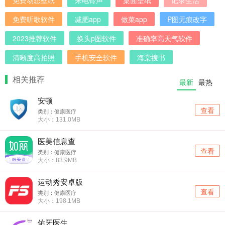
免费动态壁纸
来电铃声
桌面壁纸
记录生活
免费听歌软件
减肥app
做菜app
P图无痕改字
2023推荐软件
换头p图软件
准确率高天气软件
清晰度高拍照
手机安全软件
海棠搜书
相关推荐
最新
最热
安顿
查看
类别：健康医疗
大小：131.0MB
医美信息查
查看
类别：健康医疗
大小：83.9MB
运动秀安卓版
查看
类别：健康医疗
大小：198.1MB
佑牙医生