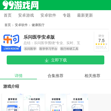
首页
安卓游戏
安卓软件
专题
最新更新
首页
>
安卓软件
>
健康医疗
评分
乐问医学安卓版
7.5
总结：乐问医学围绕“专业、实时、互
3235人
乐问医学
医学学习平台
医疗科研工具
动”的核心定位，借助技术赋能与资源
融合，已然成为医疗工作者精进专业
立即下载
技能、推进科研项目、优化患者管理
的不可或缺的工具。该平台的运作模
式，既有效了基层医疗领域信息不对
详情
合集推荐
相关推荐
称的难题，还进一步助力医学教育朝
游戏介绍
着数字化、精准化的方向加速转型。