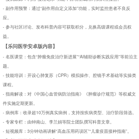
- 副作用预警：通过“副作用自定义添加”功能，实时监控患者不良反
应。
- 参与社区讨论、发布科普内容可获取积分，兑换高级课程或会员权
益。
【乐问医学安卓版内容】
- 名医课堂：包含“肿瘤免疫治疗新进展”“AI辅助诊断实践应用”等前沿主
题。
- 技能培训：开设心肺复苏（CPR）模拟操作、腔镜手术基础等实操类
课程。
- 指南解读：对《中国心血管病防治指南》《肿瘤诊疗规范》等权威文
件实施定期更新。
- 病例库：收录超10万例真实病例，支持按疾病类型、治疗阶段筛选。
- 专家专栏：由钟南山、李兰娟等院士团队撰写科普文章。
- 短视频库：3分钟动画讲解“高血压用药误区”“儿童疫苗接种指南”。