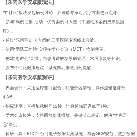
【乐问医学安卓版玩法】
在“社区”板块发起病例讨论，并邀请专家对治疗方案进行点评。
- 参与“病例征集”活动，优秀案例可入选《中国临床案例成果数据
库》。
- 通过“乐问拜访”功能预约三甲医院专家线上会诊。
- 使用“团队工作站”实现多学科会诊（MDT）病例共享。
- 创建“患教会”直播，向患者讲解糖尿病管理、术后康复等知识。
- 发布个性化健康建议，系统自动推送用药提醒。
【乐问医学安卓版测评】
- 界面设计：采用医疗蓝白配色，功能分区清晰，操作流畅度评分
4.8/5。
- 响应速度：直播加载时间≤2秒，消息通知延迟低于1秒。
- 学术会议模块：支持回放倍速播放、关键节点标记，解决“学完即
忘”痛点。
- 科研工具：EDC平台（电子数据采集系统）符合GCP规范，减少数据