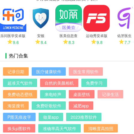
更
多
乐问医学安卓版
安顿
医美信息查
运动秀安卓版
佑牙医生
9.6
8.4
8.3
9.8
7.7
热门合集
记录日期
医疗健康软件
医生常用软件
超准天气软件
自然的美颜相机
免费学习
免费动态壁纸
来电铃声
桌面壁纸
记录生活
海棠搜书
免费听歌软件
减肥app
P图无痕改字
做菜app
2023推荐软件
换头p图软件
准确率高天气软件
清晰度高拍照