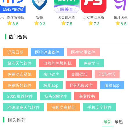
多
乐问医学安卓版
安顿
医美信息查
运动秀安卓版
佑牙医生
8.8
9.3
7.5
7.3
8.5
热门合集
记录日期
医疗健康软件
医生常用软件
超准天气软件
自然的美颜相机
免费学习
免费动态壁纸
来电铃声
桌面壁纸
记录生活
免费听歌软件
减肥app
P图无痕改字
做菜app
2023推荐软件
换头p图软件
海棠搜书
准确率高天气软件
清晰度高拍照
手机安全软件
相关推荐
最新
最热