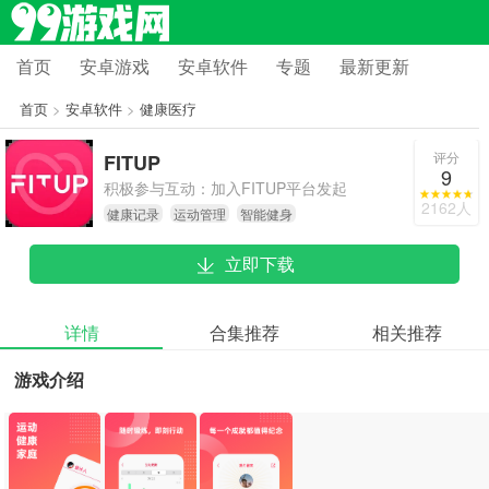
首页
安卓游戏
安卓软件
专题
最新更新
首页
>
安卓软件
>
健康医疗
评分
FITUP
9
积极参与互动：加入FITUP平台发起
2162人
健康记录
运动管理
智能健身
的挑战活动，分享自己的运动成果，
和社区里的其他用户交流互动，一起
立即下载
提升健康状态。
详情
合集推荐
相关推荐
游戏介绍