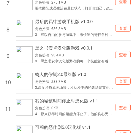
7
查看
角色扮演
275.1MB
要求团队成员生活在最佳状态，打开你自己，恋爱
的味道充满了整个游戏情节。
最后的羁绊游戏手机版 v1.0.0
8
查看
角色扮演
686.3MB
3、可以自由的参与游戏中，来快速的进行各种的
内容的探索，享受到游戏给你的魅力。
黑之书安卓汉化版游戏 v0.0.1
9
查看
角色扮演
93.4MB
3、黑之书安卓汉化版游戏的每一个技能都有着不
一样的危害水平，技能级别越高损害工作能力也会
越强。
鸣人的假期2.0最终版 v1.0
10
查看
角色扮演
233.7MB
3.高度还原原画场景，和动漫中的经典场景贯穿没
有违和感，给大家带来深度浸入感体验。
我的城镇时间停止时汉化版 v1.1
11
查看
角色扮演
0KB
4、原来获得时间的超能力停止了，他的良心无法
被操纵，而陌生的新升级探索考验。
可莉的恶作剧5.0汉化版 v1.1