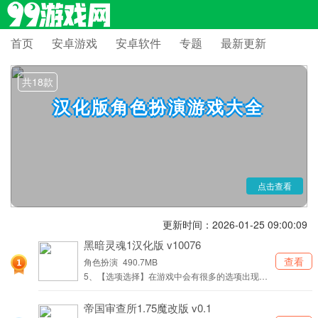
首页
安卓游戏
安卓软件
专题
最新更新
角色扮演的游戏一直深受广大玩家的喜爱，小编带来了各种不同类型
的汉化版的角色扮演游戏，拥有丰富的趣味性玩法以及互动操作，每一款
钟都为玩家进行了中文汉化处理，感兴趣的小伙伴欢迎点击下载体验！
共18款
汉化版角色扮演游戏大全
点击查看
更新时间：2026-01-25 09:00:09
黑暗灵魂1汉化版 v10076
查看
角色扮演
490.7MB
5、【选项选择】在游戏中会有很多的选项出现，
随着对话互动，出现不同走向的选择。
帝国审查所1.75魔改版 v0.1