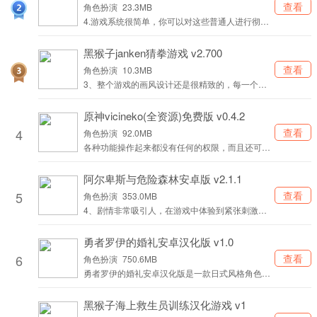
查看
角色扮演
23.3MB
4.游戏系统很简单，你可以对这些普通人进行彻底
的检查
黑猴子janken猜拳游戏 v2.700
查看
角色扮演
10.3MB
3、整个游戏的画风设计还是很精致的，每一个场
景和画面都会营造出浓厚的二次元风格。
原神vicineko(全资源)免费版 v0.4.2
4
查看
角色扮演
92.0MB
各种功能操作起来都没有任何的权限，而且还可以
同时登录更多的帐号，还可以自由的在这里定义更
多的功能内容，软件也不需要任何的授权，多个不
阿尔卑斯与危险森林安卓版 v2.1.1
同的安卓手机都可以运行。
5
查看
角色扮演
353.0MB
4、剧情非常吸引人，在游戏中体验到紧张刺激的
战斗和轻松愉快的冒险，还可以加入公会，与其他
公会成员一起进行冒险。
勇者罗伊的婚礼安卓汉化版 v1.0
6
查看
角色扮演
750.6MB
勇者罗伊的婚礼安卓汉化版是一款日式风格角色扮
演手游，游戏中玩家可以和所有女生一样可以选择
走纯爱路线，或者选择恋爱路线，感兴趣的小伙伴
黑猴子海上救生员训练汉化游戏 v1
快来下载体验吧!