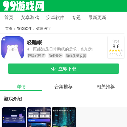
首页
安卓游戏
安卓软件
专题
最新更新
首页
>
安卓软件
>
健康医疗
评分
轻睡眠
8.6
4、既能满足日常助眠的需求，也能为
4110人
轻睡眠设置
助眠音效
睡眠质量改善
存在睡眠障碍的人群提供专业级别的
辅助工具。
立即下载
详情
合集推荐
相关推荐
游戏介绍