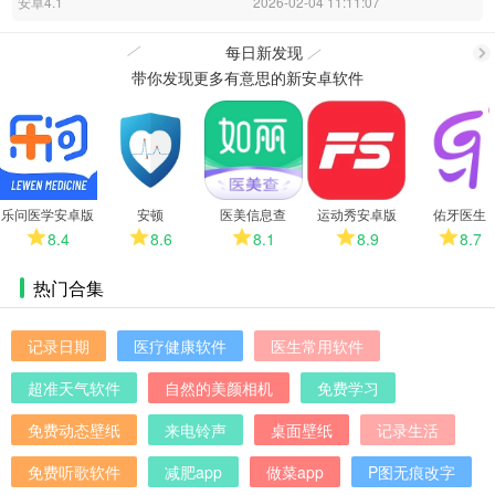
安卓4.1
2026-02-04 11:11:07
每日新发现
带你发现更多有意思的新安卓软件
更
多
乐问医学安卓版
安顿
医美信息查
运动秀安卓版
佑牙医生
8.4
8.6
8.1
8.9
8.7
热门合集
记录日期
医疗健康软件
医生常用软件
超准天气软件
自然的美颜相机
免费学习
免费动态壁纸
来电铃声
桌面壁纸
记录生活
免费听歌软件
减肥app
做菜app
P图无痕改字