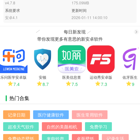
v4.7.8
175.09MB
系统要求
更新时间
安卓4.1
2026-01-11 14:00:10
每日新发现
带你发现更多有意思的新安卓软件
更
多
乐问医学安卓版
安顿
医美信息查
运动秀安卓版
佑牙医生
7.4
8.7
7.5
7.3
9
热门合集
记录日期
医疗健康软件
医生常用软件
超准天气软件
自然的美颜相机
免费学习
免费动态壁纸
来电铃声
桌面壁纸
记录生活