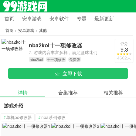
首页
安卓游戏
安卓软件
专题
最新更新
首页
>
安卓游戏
>
其他
评分
nba2kol十一项修改器
9.3
7. 游戏内容丰富多样，满足篮球迷们
4662人
nba2kol
十一项修改
免费版
的各种需求。
立即下载
详情
合集推荐
相关推荐
游戏介绍
#
单机pc修改器
#
nba系列修改