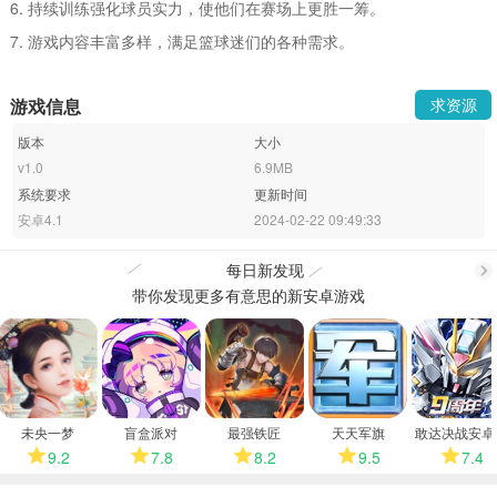
6. 持续训练强化球员实力，使他们在赛场上更胜一筹。
7. 游戏内容丰富多样，满足篮球迷们的各种需求。
游戏信息
求资源
版本
大小
v1.0
6.9MB
系统要求
更新时间
安卓4.1
2024-02-22 09:49:33
每日新发现
带你发现更多有意思的新安卓游戏
更
多
未央一梦
盲盒派对
最强铁匠
天天军旗
敢达决战安卓
9.2
7.8
8.2
9.5
7.4