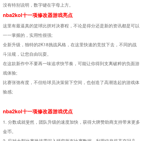
没有特别说明，数字键在字母上方。
nba2kol十一项修改器游戏亮点
这里有最逼真的篮球比拼对决赛程，不论是得分还是新的资讯都是可以
一一掌握的，实用性很强;
全新升级，独特的2K18挑战风格，在这里快速的竞技下去，不同的战
斗法规，让您自由玩耍。
在这款新作中不要再一味追求快节奏，可能让你得到支离破粹的负面游
戏体验;
比赛张弛有度，不但给球员决策留下空间，也创造了高潮迭起的游戏体
验感;
nba2kol十一项修改器游戏优点
1. 分数成就斐然，团队升级的速度加快，获得大牌赞助商支持带来更多
金币。
2. 应对大型比赛挑战需深入研究所有比赛数据，利用信息提高夺冠几