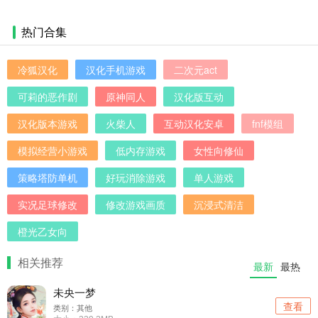
热门合集
冷狐汉化
汉化手机游戏
二次元act
可莉的恶作剧
原神同人
汉化版互动
汉化版本游戏
火柴人
互动汉化安卓
fnf模组
模拟经营小游戏
低内存游戏
女性向修仙
策略塔防单机
好玩消除游戏
单人游戏
实况足球修改
修改游戏画质
沉浸式清洁
橙光乙女向
相关推荐
最新
最热
未央一梦
查看
类别：其他