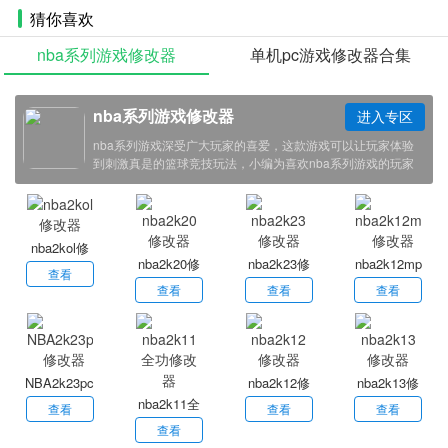
猜你喜欢
nba系列游戏修改器
单机pc游戏修改器合集
nba系列游戏修改器
进入专区
nba系列游戏深受广大玩家的喜爱，这款游戏可以让玩家体验
到刺激真是的篮球竞技玩法，小编为喜欢nba系列游戏的玩家
带来了一系列的游戏辅助修改器，感兴趣的小伙伴欢迎点击下
载体验！
nba2kol修
nba2k20修
nba2k23修
nba2k12mp
改器
查看
改器
改器
修改器
查看
查看
查看
NBA2k23pc
nba2k12修
nba2k13修
nba2k11全
修改器
改器
改器
查看
查看
查看
功修改器
查看