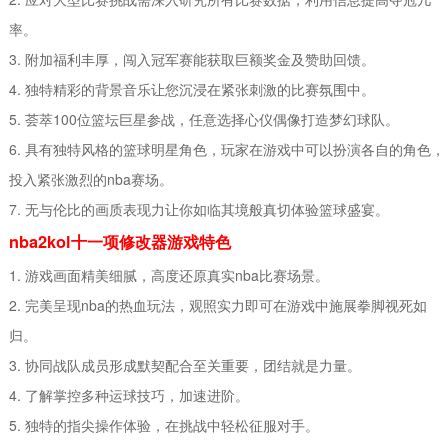
率。
3. 附加福利丰厚，闯入冠军赛能获取巨额奖金及赞助回馈。
4. 独特精彩的背景音乐让您沉浸在紧张刺激的比赛氛围中。
5. 荟萃100位篮坛巨星参战，任意选择心仪偶像打造梦幻球队。
6. 具有独特风格的篮球明星角色，玩家在游戏中可以扮演各自的角色，
投入紧张激烈的nba赛场。
7. 无与伦比的画质表现力让你如临其境般真切体验篮球盛宴。
nba2kol十一项修改器游戏特色
1. 游戏画面精美细腻，高度还原真实nba比赛场景。
2. 完美呈现nba的热血玩法，观照实力即可在游戏中施展拳脚视死如
归。
3. 协同战队成员形成默契配合至关重要，团结就是力量。
4. 了解掌控多种运球技巧，加速进阶。
5. 独特的指尖操作体验，在挑战中轻松征服对手。