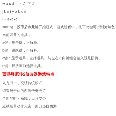
w a s d = 上 左 下 右
j k u i = a b c d
l = a+b+c
start键：投币后点此键开始游戏、游戏过程中，按下此键可以浏览角色
当前装备的道具，.
a键：攻击键，不解释。
b键：跳跃键，不解释。
c键：显示道具，选择道具，与左右方向键组合输入既是防御。
d键：释放当前选择道具。
西游释厄传2修改器游戏特点
九九归一，突破传统模式
缔造属于你的西游传奇史诗
全新的时间系统，日月交替
延续经典动作元素，回归热血西游