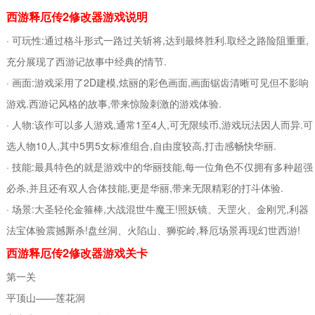
西游释厄传2修改器游戏说明
· 可玩性:通过格斗形式一路过关斩将,达到最终胜利.取经之路险阻重重,
充分展现了西游记故事中经典的情节.
· 画面:游戏采用了2D建模,炫丽的彩色画面,画面锯齿清晰可见但不影响
游戏.西游记风格的故事,带来惊险刺激的游戏体验.
· 人物:该作可以多人游戏,通常1至4人,可无限续币,游戏玩法因人而异.可
选人物10人,其中5男5女标准组合,自由度较高,打击感畅快华丽.
· 技能:最具特色的就是游戏中的华丽技能,每一位角色不仅拥有多种超强
必杀,并且还有双人合体技能,更是华丽,带来无限精彩的打斗体验.
· 场景:大圣轻伦金箍棒,大战混世牛魔王!照妖镜、天罡火、金刚咒,利器
法宝体验震撼厮杀!盘丝洞、火陷山、狮驼岭,释厄场景再现幻世西游!
西游释厄传2修改器游戏关卡
第一关
平顶山——莲花洞