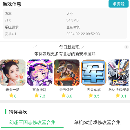
游戏信息
求资源
版本
大小
v1.0
34.3MB
系统要求
更新时间
安卓4.1
2024-02-22 09:52:03
每日新发现
带你发现更多有意思的新安卓游戏
更
多
未央一梦
盲盒派对
最强铁匠
天天军旗
敢达决战安卓
8
7.3
8.6
8.5
9.1
猜你喜欢
幻想三国志修改器合集
单机pc游戏修改器合集