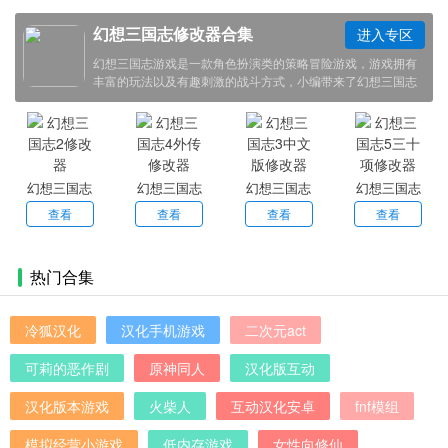
幻想三国志修改器合集
进入专区
幻想三国志游戏是一款角色扮演类的策略冒险游戏，游戏拥有
丰富的玩法以及有趣刺激的战斗方式，小编带来了幻想三国志
的修改器，支持幻想三国志的全版本，感兴趣的小伙伴欢迎点
击下载体验！
幻想三国志
幻想三国志
幻想三国志
幻想三国志
2修改器
4外传修改
3中文版修
5三十项修
查看
查看
查看
查看
器
改器
改器
热门合集
冷狐汉化
汉化手机游戏
二次元act
可莉的恶作剧
原神同人
汉化版互动
汉化版本游戏
火柴人
互动汉化安卓
fnf模组
模拟经营小游戏
低内存游戏
女性向修仙