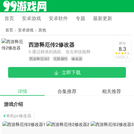
首页
安卓游戏
安卓软件
专题
最新更新
首页
>
安卓游戏
>
其他
评分
西游释厄传2修改器
8.3
3.通过精准的跳跃、攻击和技能释
5958人
西游释厄传2
无限属性
修改器
放，你可以击败敌人、解开谜题，征
服各个关卡。
立即下载
详情
合集推荐
相关推荐
游戏介绍
#
单机pc修改器