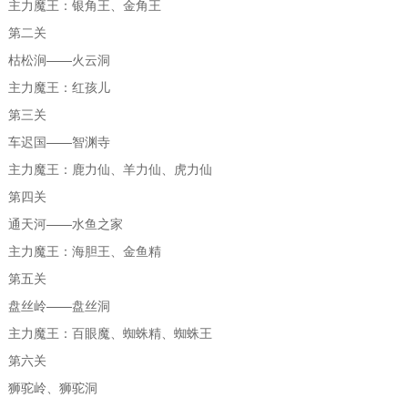
主力魔王：银角王、金角王
第二关
枯松涧——火云洞
主力魔王：红孩儿
第三关
车迟国——智渊寺
主力魔王：鹿力仙、羊力仙、虎力仙
第四关
通天河——水鱼之家
主力魔王：海胆王、金鱼精
第五关
盘丝岭——盘丝洞
主力魔王：百眼魔、蜘蛛精、蜘蛛王
第六关
狮驼岭、狮驼洞