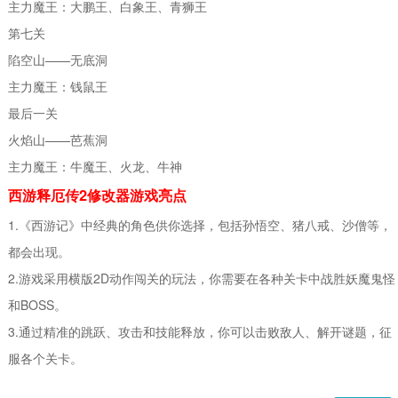
主力魔王：大鹏王、白象王、青狮王
第七关
陷空山——无底洞
主力魔王：钱鼠王
最后一关
火焰山——芭蕉洞
主力魔王：牛魔王、火龙、牛神
西游释厄传2修改器游戏亮点
1.《西游记》中经典的角色供你选择，包括孙悟空、猪八戒、沙僧等，
都会出现。
2.游戏采用横版2D动作闯关的玩法，你需要在各种关卡中战胜妖魔鬼怪
和BOSS。
3.通过精准的跳跃、攻击和技能释放，你可以击败敌人、解开谜题，征
服各个关卡。