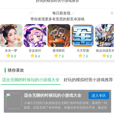
好玩的模拟经营小游戏推荐
更
每日新发现
带你发现更多有意思的新安卓游戏
更
多
多
未央一梦
盲盒派对
最强铁匠
天天军旗
敢达决战安卓
8.9
8.4
7.6
7.6
9.2
猜你喜欢
适合无聊的时候玩的小游戏大全
好玩的模拟经营小游戏推荐
适合无聊的时候玩的小游戏大全
进入专区
小编今天找到几款超级适合无聊打发时间的游戏，邀请您一同
探索，这里充满了各种奇妙、有趣且富有创意的手游，像是缤
纷的乐园，让您沉浸其中，忘却一切烦恼。这些游戏用各自的