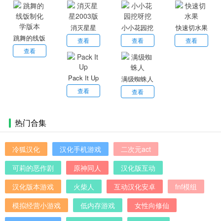
独特魅力，为您的生活带来欢笑与惊喜，感兴趣的朋友就来本
站下载吧。
消灭星星
小小花园挖
快速切水果
跳舞的线饭
2003版
呀挖
查看
查看
查看
制化学版本
查看
Pack It Up
满级蜘蛛人
查看
查看
热门合集
冷狐汉化
汉化手机游戏
二次元act
可莉的恶作剧
原神同人
汉化版互动
汉化版本游戏
火柴人
互动汉化安卓
fnf模组
模拟经营小游戏
低内存游戏
女性向修仙