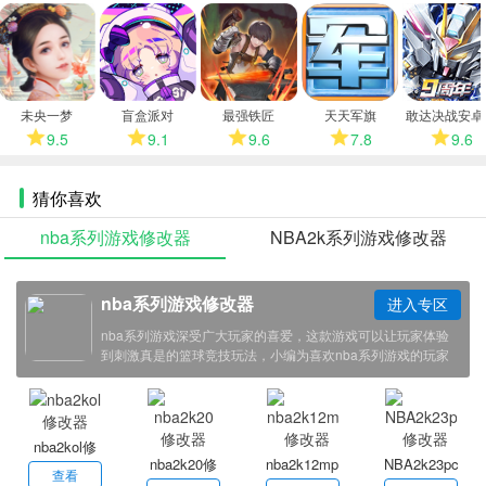
多
未央一梦
盲盒派对
最强铁匠
天天军旗
敢达决战安卓
9.5
9.1
9.6
7.8
9.6
猜你喜欢
nba系列游戏修改器
NBA2k系列游戏修改器
nba系列游戏修改器
进入专区
nba系列游戏深受广大玩家的喜爱，这款游戏可以让玩家体验
到刺激真是的篮球竞技玩法，小编为喜欢nba系列游戏的玩家
带来了一系列的游戏辅助修改器，感兴趣的小伙伴欢迎点击下
载体验！
nba2kol修
nba2k20修
nba2k12mp
NBA2k23pc
改器
查看