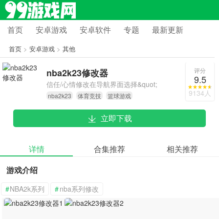
首页
安卓游戏
安卓软件
专题
最新更新
首页
>
安卓游戏
>
其他
评分
nba2k23修改器
9.5
信任/心情修改在导航界面选择&quot;
9134人
nba2k23
体育竞技
篮球游戏
传奇经理&quot;,选择&quot;我的人际
关系&quot;修改。
立即下载
详情
合集推荐
相关推荐
游戏介绍
#
NBA2k系列
#
nba系列修改