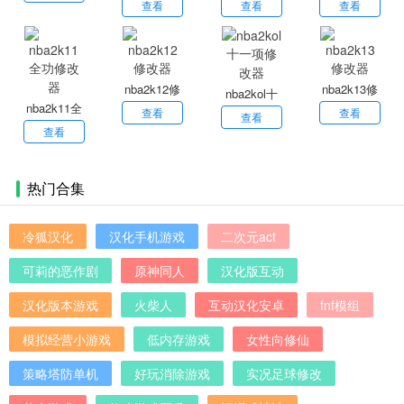
改器
修改器
修改器
查看
查看
查看
nba2k12修
nba2k13修
nba2kol十
nba2k11全
改器
改器
查看
查看
一项修改器
查看
功修改器
查看
热门合集
冷狐汉化
汉化手机游戏
二次元act
可莉的恶作剧
原神同人
汉化版互动
汉化版本游戏
火柴人
互动汉化安卓
fnf模组
模拟经营小游戏
低内存游戏
女性向修仙
策略塔防单机
好玩消除游戏
实况足球修改