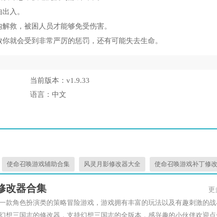
由出入。
内解救，被困人员才能够免受伤害。
败你就会受到非常严厉的惩罚，还有可能失去生命。
当前版本：
v1.9.33
语言：
中文
使命召唤游戏辅助合集
风灵月影修改器大全
使命召唤游戏补丁修
修改器合集
更
一款角色扮演类的策略冒险游戏，游戏拥有丰富的玩法以及有趣刺激的战
幻想三国志的修改器，支持幻想三国志的全版本，感兴趣的小伙伴欢迎点