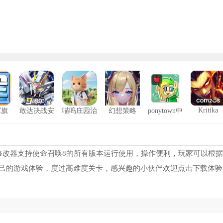
Kritika
军旗
敢达决战安
喵呜庄园治
幻想策略
ponytown中
卓版
愈小院
文版
NBA2K24修改器风灵月影
1
侠盗猎车手罪恶都市重制版修改器
2
修改器支持使命召唤8的所有版本运行使用，操作便利，玩家可以根
己的游戏体验，度过高难度关卡，感兴趣的小伙伴欢迎点击下载体验
圣安地列斯热咖啡补丁
3
233乐园旧版
4