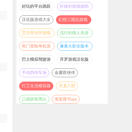
推荐
游戏大全
好玩的平台跳跃
轩辕剑游戏辅助
游戏合集
合集
汉化版游戏大全
幻想三国志游戏
辅助合集
艾尔登法环游戏
流行的狼人杀游
辅助合集
戏合集
热门冒险单机游
像素火影全版本
戏合集
合集
巴士模拟驾驶游
开罗游戏汉化版
戏合集
大全
手动挡停车场
金庸群侠传
打工生活模拟器
天龙八部
口袋妖怪黑白
海棠搜书app