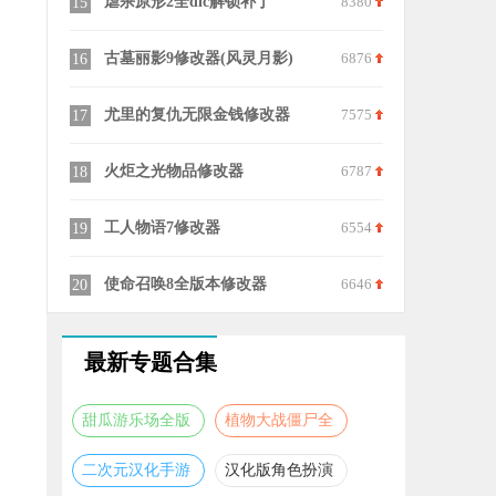
6154
虐杀原形2全dlc解锁补丁
8380
月圆之夜十
15
25
7140
古墓丽影9修改器(风灵月影)
6876
笔芯陪练陪
16
26
6398
尤里的复仇无限金钱修改器
7575
233乐园新
17
27
9867
火炬之光物品修改器
6787
MyMelod
18
28
9315
工人物语7修改器
6554
poki小游
19
29
9824
使命召唤8全版本修改器
6646
呱呱奇遇
20
30
最新专题合集
甜瓜游乐场全版
植物大战僵尸全
本合集
版本合集
二次元汉化手游
汉化版角色扮演