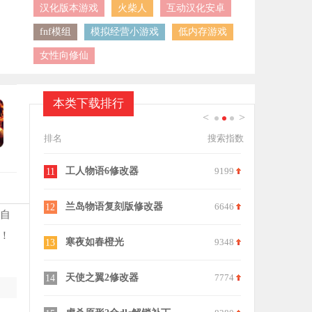
汉化版本游戏
火柴人
互动汉化安卓
fnf模组
模拟经营小游戏
低内存游戏
女性向修仙
本类下载排行
<
>
1
2
3
排名
搜索指数
9751
工人物语6修改器
9199
火影忍者究
11
21
9018
兰岛物语复刻版修改器
6646
西游大战僵
12
22
据自
！
7526
寒夜如春橙光
9348
魔兽争霸显
13
23
8697
天使之翼2修改器
7774
宇宙壁纸手
14
24