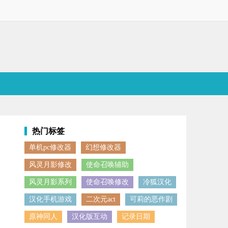
热门标签
单机pc修改器
幻想修改器
加自己的游戏体验，度过高难度关卡，感兴趣的小伙伴欢迎点击下载体验
风灵月影修改
使命召唤辅助
风灵月影系列
使命召唤修改
冷狐汉化
汉化手机游戏
二次元act
可莉的恶作剧
原神同人
汉化版互动
记录日期