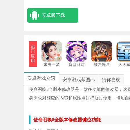
安卓版下载
热
门
应
用
未央一梦
盲盒派对
最强铁匠
天天
安卓游戏介绍
安卓游戏截图
猜你喜欢
(3)
使命召唤8全版本修改器是一款多功能的修改器，这
身需求对相应的内容和属性点进行修改使用，增加自
使命召唤8全版本修改器键位功能