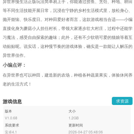
异世界慢生活正版玩法简单易上手，你能通过捞鱼、烹饪、种地、耕田
等不同生活技能开展日常，沉浸在宁静的乡村生活模式里，放松身心、
抛开烦恼、快乐度日。对种田爱好者而言，这款游戏相当合适——小编
直接化身为蘑菇小人担任村长，带领大家逐步壮大村庄，过程中还能学
习魔法，感受自由探索的趣味；此外，还有不少软萌可爱的猫娘等着互
动贴贴呢。说实话，这种慢节奏的游戏体验，确实是一款能让人解压的
异世界佳作。
小编点评：
在异世界也可以种田，建造新的农场，种植各种蔬菜果实，体验休闲养
老的生活方式！
游戏信息
求资源
版本
大小
V1.0.68
1.2GB
系统要求
更新时间
安卓4.1
2026-04-27 05:48:06