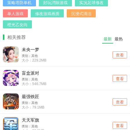
策略塔防单机
好玩消除游戏
实况足球修改
单人游戏
修改游戏画质
沉浸式清洁
橙光乙女向
相关推荐
最新
最热
未央一梦
查看
类别：其他
大小：229.2MB
盲盒派对
查看
类别：其他
大小：546.7MB
最强铁匠
查看
类别：其他
大小：79.1MB
天天军旗
查看
类别：其他