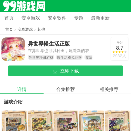
首页
安卓游戏
安卓软件
专题
最新更新
首页
>
安卓游戏
>
其他
评分
异世界慢生活正版
8.7
在异世界也可以种田，建造新的农
2932人
异世界种田游戏
慢生活模拟经营
魔法
场，种植各种蔬菜果实，体验休闲养
蘑菇冒险
老的生活方式！
立即下载
详情
合集推荐
相关推荐
游戏介绍