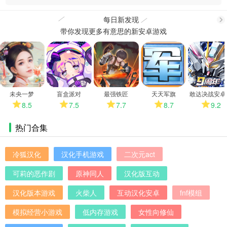
每日新发现
带你发现更多有意思的新安卓游戏
更
多
未央一梦
盲盒派对
最强铁匠
天天军旗
敢达决战安卓
8.5
7.5
7.7
8.7
9.2
热门合集
冷狐汉化
汉化手机游戏
二次元act
可莉的恶作剧
原神同人
汉化版互动
汉化版本游戏
火柴人
互动汉化安卓
fnf模组
模拟经营小游戏
低内存游戏
女性向修仙