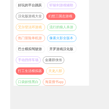
推荐
游戏大全
好玩的平台跳跃
轩辕剑游戏辅助
游戏合集
合集
汉化版游戏大全
幻想三国志游戏
辅助合集
艾尔登法环游戏
流行的狼人杀游
辅助合集
戏合集
热门冒险单机游
像素火影全版本
戏合集
合集
巴士模拟驾驶游
开罗游戏汉化版
戏合集
大全
手动挡停车场
金庸群侠传
打工生活模拟器
天龙八部
口袋妖怪黑白
海棠搜书app