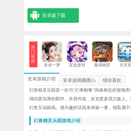
安卓版下载
热
门
应
用
未央一梦
盲盒派对
最强铁匠
天天
安卓游戏介绍
安卓游戏截图
猜你喜欢
(5)
幻兽精灵乐园是一款与“幻兽帕鲁”风格相近的宠物
缔结更深厚的羁绊，并肩作战，攻克更多强力敌人。
幻兽互动嬉戏。感兴趣的话就来体验一番，领取属于
幻兽精灵乐园游戏介绍