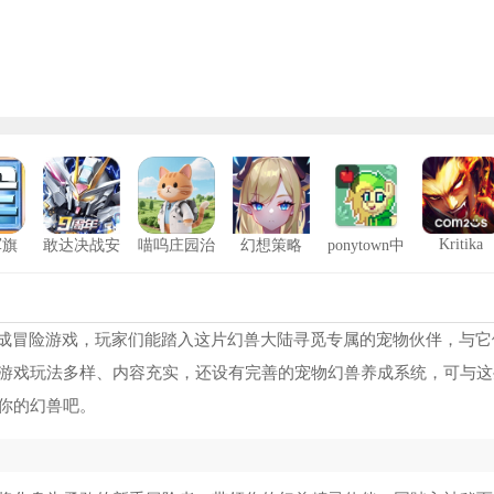
Kritika
军旗
敢达决战安
喵呜庄园治
幻想策略
ponytown中
卓版
愈小院
文版
NBA2K24修改器风灵月影
1
侠盗猎车手罪恶都市重制版修改器
2
养成冒险游戏，玩家们能踏入这片幻兽大陆寻觅专属的宠物伙伴，与它
游戏玩法多样、内容充实，还设有完善的宠物幻兽养成系统，可与这
圣安地列斯热咖啡补丁
3
你的幻兽吧。
233乐园旧版
4