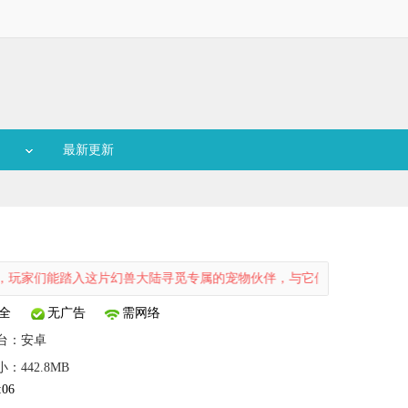
最新更新
踏入这片幻兽大陆寻觅专属的宠物伙伴，与它们缔结更深厚的羁绊，并肩作
全
无广告
需网络
台：
安卓
：442.8MB
:06