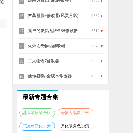
8223
虐杀原形2全dlc解锁补丁
8607
月圆之夜十
15
25
危
6270
古墓丽影9修改器(风灵月影)
9336
笔芯陪练陪
16
26
8439
尤里的复仇无限金钱修改器
6512
233乐园新
17
27
7779
火炬之光物品修改器
7349
MyMelod
18
28
6392
工人物语7修改器
9235
poki小游
19
29
6836
使命召唤8全版本修改器
9657
呱呱奇遇
20
30
最新专题合集
甜瓜游乐场全版
植物大战僵尸全
本合集
版本合集
二次元汉化手游
汉化版角色扮演