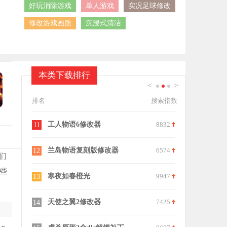
好玩消除游戏
单人游戏
实况足球修改
修改游戏画质
沉浸式清洁
本类下载排行
<
>
1
2
3
排名
搜索指数
6894
工人物语6修改器
8832
火影忍者究
11
21
8755
兰岛物语复刻版修改器
6574
西游大战僵
12
22
们
些
8239
寒夜如春橙光
9947
魔兽争霸显
13
23
9361
天使之翼2修改器
7425
宇宙壁纸手
14
24