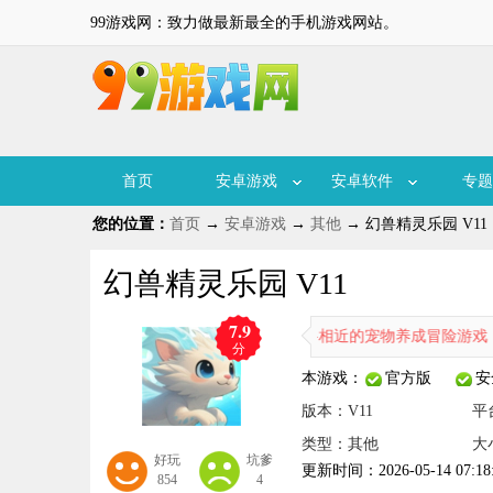
99游戏网：致力做最新最全的手机游戏网站。
首页
安卓游戏
安卓软件
专题
您的位置：
首页
→
安卓游戏
→
其他
→ 幻兽精灵乐园 V11
幻兽精灵乐园 V11
7.9
精灵乐园是一款与“幻兽帕鲁”风格相近的宠物养成冒险游戏，玩家们能
分
本游戏：
官方版
安
版本：V11
平
类型：其他
大小
好玩
坑爹
更新时间：2026-05-14 07:18
854
4