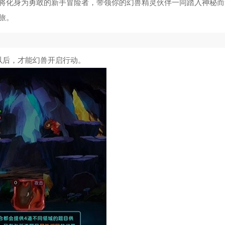
寻道大千辅助修改器
5
将化身为勇敢的新手冒险者，带领你的幻兽精灵伙伴一同踏入神秘而
旅。
尤里的复仇修改器
6
暗黑2重制版大箱子补丁
7
以后，才能幻兽开启行动。
夺宝奇兵古老之圈修改器
8
西游释厄传2修改器
9
虐杀原形修改器风灵月影
10