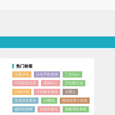
热门标签
冷狐汉化
汉化手机游戏
二次元act
战，攻克更多强力敌人。游戏玩法多样、内容充实，还设有完善的宠物幻
可莉的恶作剧
原神同人
汉化版互动
记录日期
汉化版本游戏
火柴人
互动汉化安卓
fnf模组
模拟经营小游戏
低内存游戏
女性向修仙
策略塔防单机