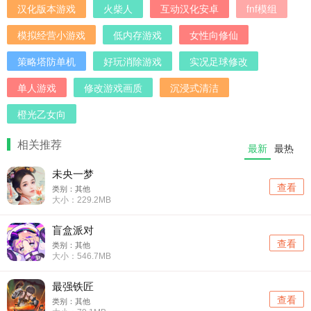
汉化版本游戏
火柴人
互动汉化安卓
fnf模组
模拟经营小游戏
低内存游戏
女性向修仙
策略塔防单机
好玩消除游戏
实况足球修改
单人游戏
修改游戏画质
沉浸式清洁
橙光乙女向
相关推荐
最新
最热
未央一梦
查看
类别：其他
大小：229.2MB
盲盒派对
查看
类别：其他
大小：546.7MB
最强铁匠
查看
类别：其他