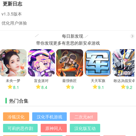
更新日志
v1.3.5版本
优化用户体验
每日新发现
带你发现更多有意思的新安卓游戏
更
多
未央一梦
盲盒派对
最强铁匠
天天军旗
敢达决战安卓
8.1
8.4
9
9.1
9.2
热门合集
冷狐汉化
汉化手机游戏
二次元act
可莉的恶作剧
原神同人
汉化版互动