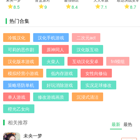
8.5
9
8.4
7.1
8.7
热门合集
冷狐汉化
汉化手机游戏
二次元act
可莉的恶作剧
原神同人
汉化版互动
汉化版本游戏
火柴人
互动汉化安卓
fnf模组
模拟经营小游戏
低内存游戏
女性向修仙
策略塔防单机
好玩消除游戏
实况足球修改
单人游戏
修改游戏画质
沉浸式清洁
橙光乙女向
相关推荐
最新
最热
未央一梦