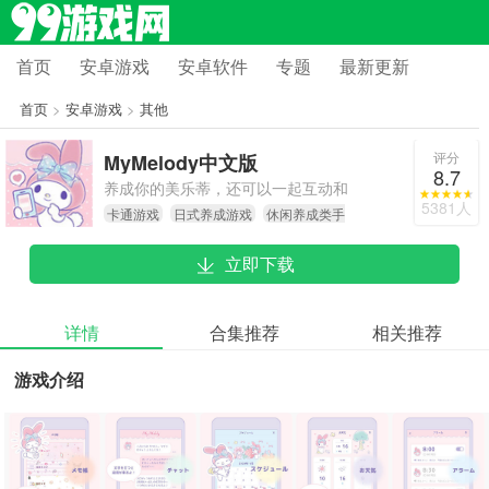
首页
安卓游戏
安卓软件
专题
最新更新
首页
>
安卓游戏
>
其他
评分
MyMelody中文版
8.7
养成你的美乐蒂，还可以一起互动和
5381人
卡通游戏
日式养成游戏
休闲养成类手
玩耍哦，快来体验体验吧
游
立即下载
详情
合集推荐
相关推荐
游戏介绍