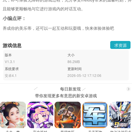
且能够更顺畅地与它进行游戏内的对话互动。
小编点评：
养成你的美乐蒂，还可以一起互动和玩耍哦，快来体验体验吧
游戏信息
求资源
版本
大小
V1.3.1
86.2MB
系统要求
更新时间
安卓4.1
2026-05-12 17:12:06
每日新发现
带你发现更多有意思的新安卓游戏
更
多
未央一梦
盲盒派对
最强铁匠
天天军旗
敢达决战安卓