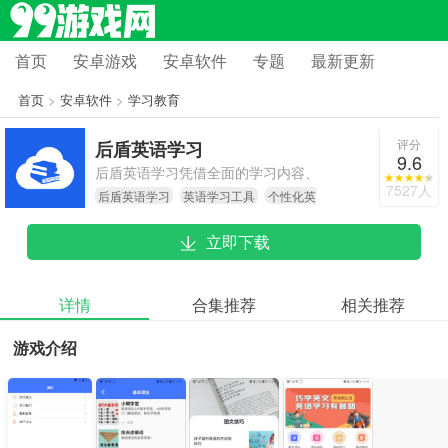
首页
安卓游戏
安卓软件
专题
最新更新
首页
>
安卓软件
>
学习教育
评分
后盾英语学习
9.6
后盾英语学习凭借全面的学习内容、
7527人
后盾英语学习
英语学习工具
个性化英
灵活的学习方式和个性化的学习建
语课程
议，成为了许多英语学习者的首选工
立即下载
具。不管你是刚开始学英语的新手，
还是想进一步提升英语水平的学习
者，这款工具都能为你提供有效的学
详情
合集推荐
相关推荐
习支持。在此强烈推荐给所有想要提
游戏介绍
高英语能力的学习者！