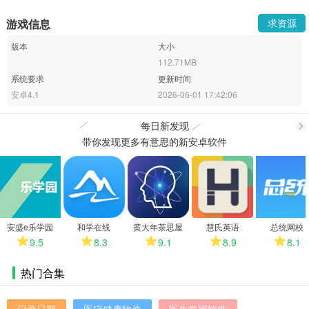
游戏信息
求资源
版本
大小
112.71MB
系统要求
更新时间
安卓4.1
2026-06-01 17:42:06
每日新发现
带你发现更多有意思的新安卓软件
更
多
安盛e乐学园
和学在线
黄大年茶思屋
慧氏英语
总统网校
9.5
8.3
9.1
8.9
8.1
热门合集