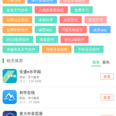
记录日期
医疗健康软件
医生常用软件
超准天气软件
自然的美颜相机
免费学习
免费动态壁纸
来电铃声
桌面壁纸
记录生活
免费听歌软件
减肥app
P图无痕改字
做菜app
2023推荐软件
海棠搜书
换头p图软件
准确率高天气软件
清晰度高拍照
手机安全软件
相关推荐
最新
最热
安盛e乐学园
查看
类别：学习教育
大小：130.6MB
和学在线
查看
类别：学习教育
大小：47.9MB
黄大年茶思屋