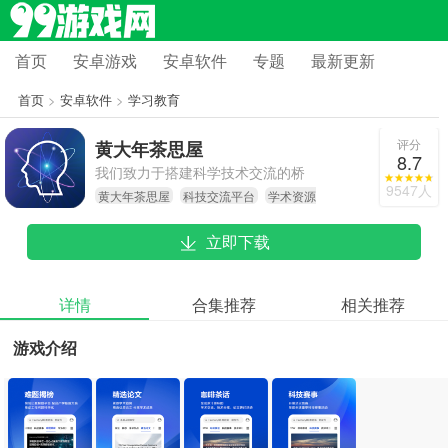
首页
安卓游戏
安卓软件
专题
最新更新
首页
>
安卓软件
>
学习教育
评分
黄大年茶思屋
8.7
我们致力于搭建科学技术交流的桥
9547人
黄大年茶思屋
科技交流平台
学术资源
梁，联结全球科技工作者，助力信息
共享
共享与合作共赢，从而推动科技领域
立即下载
的共同进步与发展。
详情
合集推荐
相关推荐
游戏介绍