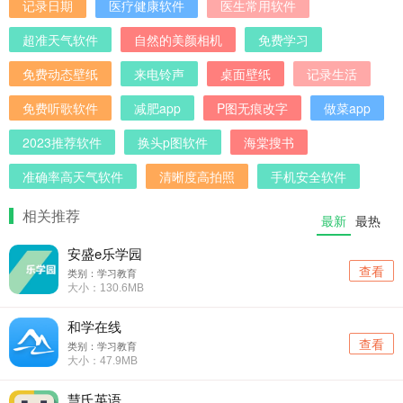
记录日期
医疗健康软件
医生常用软件
超准天气软件
自然的美颜相机
免费学习
免费动态壁纸
来电铃声
桌面壁纸
记录生活
免费听歌软件
减肥app
P图无痕改字
做菜app
2023推荐软件
换头p图软件
海棠搜书
准确率高天气软件
清晰度高拍照
手机安全软件
相关推荐
最新
最热
安盛e乐学园
查看
类别：学习教育
大小：130.6MB
和学在线
查看
类别：学习教育
大小：47.9MB
慧氏英语