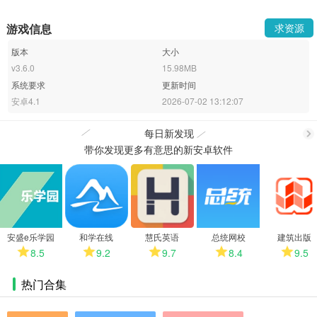
游戏信息
求资源
版本
大小
v3.6.0
15.98MB
系统要求
更新时间
安卓4.1
2026-07-02 13:12:07
每日新发现
带你发现更多有意思的新安卓软件
更
多
安盛e乐学园
和学在线
慧氏英语
总统网校
建筑出版
8.5
9.2
9.7
8.4
9.5
热门合集