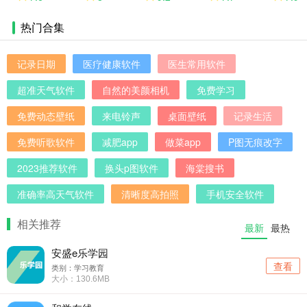
热门合集
记录日期
医疗健康软件
医生常用软件
超准天气软件
自然的美颜相机
免费学习
免费动态壁纸
来电铃声
桌面壁纸
记录生活
免费听歌软件
减肥app
做菜app
P图无痕改字
2023推荐软件
换头p图软件
海棠搜书
准确率高天气软件
清晰度高拍照
手机安全软件
相关推荐
最新
最热
安盛e乐学园
查看
类别：学习教育
大小：130.6MB