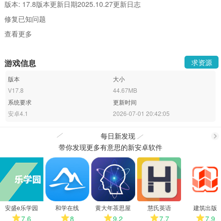
版本: 17.8版本更新日期2025.10.27更新日志
修复已知问题
查看更多
游戏信息
求资源
版本
大小
V17.8
44.67MB
系统要求
更新时间
安卓4.1
2026-07-01 20:42:05
每日新发现
带你发现更多有意思的新安卓软件
更
多
安盛e乐学园
和学在线
黄大年茶思屋
慧氏英语
建筑出版
7.6
8
9.2
7.7
7.9