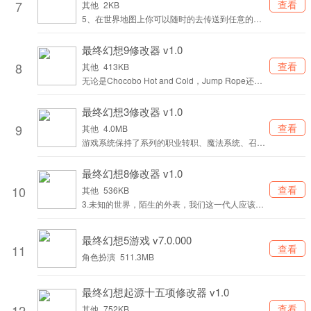
7
查看
其他
2KB
5、在世界地图上你可以随时的去传送到任意的位
置的，这个在当时也是比较的先进的功能。
最终幻想9修改器 v1.0
8
查看
其他
413KB
无论是Chocobo Hot and Cold，Jump Rope还是
Tetra Master，当你没有拯救世界时，有很多迷你
游戏可供享受。
最终幻想3修改器 v1.0
9
查看
其他
4.0MB
游戏系统保持了系列的职业转职、魔法系统、召唤
兽系统，以及系列中丰富的武器道具。可以让系列
老玩家再次体验到《最终幻想3 Final Fantasy III》
最终幻想8修改器 v1.0
的游戏魅力。
10
查看
其他
536KB
3.未知的世界，陌生的外表，我们这一代人应该敢
于镇压和消灭敌人，路上有许多未知的黑暗生物。
最终幻想5游戏 v7.0.000
11
查看
角色扮演
511.3MB
最终幻想起源十五项修改器 v1.0
12
查看
其他
752KB