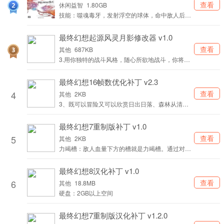
查看
休闲益智
1.80GB
技能：噬魂毒牙，发射浮空的球体，命中敌人后造
成连续伤害并吸收MP。
最终幻想起源风灵月影修改器 v1.0
查看
其他
687KB
3.用你独特的战斗风格，随心所欲地战斗，你将主
宰每一种模式。
最终幻想16帧数优化补丁 v2.3
4
查看
其他
2KB
3、既可以冒险又可以欣赏日出日落、森林从清晨
到黄昏的变化，还可以与这么多神奇的动物近距离
接触。
最终幻想7重制版补丁 v1.0
5
查看
其他
2KB
力竭槽：敌人血量下方的槽就是力竭槽。通过对敌
人攻击可增加力竭槽，当累积满时，敌人会进入
&ldquo;力竭状态&rdquo;受到的伤害也会大幅增
最终幻想8汉化补丁 v1.0
加。
6
查看
其他
18.8MB
硬盘：2GB以上空间
最终幻想7重制版汉化补丁 v1.2.0