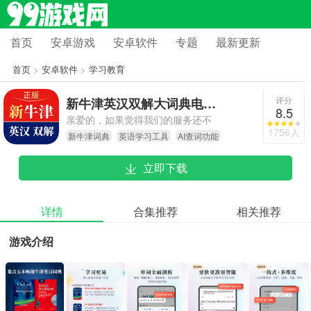
首页
安卓游戏
安卓软件
专题
最新更新
首页
>
安卓软件
>
学习教育
评分
新牛津英汉双解大词典电子版
8.5
亲爱的，如果觉得我们的服务还不
1756人
新牛津词典
英语学习工具
AI查词功能
错，麻烦给个好评呀～要是有任何建
议或问题，都能点击左上角三条杠
立即下载
（更多）里的“帮助与反馈”告诉我们
哦。
详情
合集推荐
相关推荐
游戏介绍