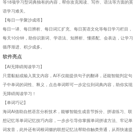
等18项学习型词典独有的内容，帮你攻克阅读、写作、语法等方面的英
语学习难关。
【每日一学聚沙成塔】
每日一译、每日辨析、每日词汇扩充、每日英语文化等每日学习栏目，
每天10分钟，助你识新词、学语法、知辨析、懂搭配、会表达，让学习
循序渐进、积少成多。
软件亮点
【AI无障碍阅读学习】
只需黏贴或输入英文内容，AI不仅能提供句子的翻译，还能智能判定句
子中单词的词性、释义，点击单词即可一步定位到词典内容，助你实现
无障碍阅读学习！
【单词巧记】
海词AI借助自然语言分析技术，能够智能生成音节拆分、拼读练习、联
想记忆等单词记忆技巧内容，一步步引导你掌握单词拼读方法、牢记单
词发音，此外还有词根词缀的联想记忆法帮助你触类旁通，从而快速提