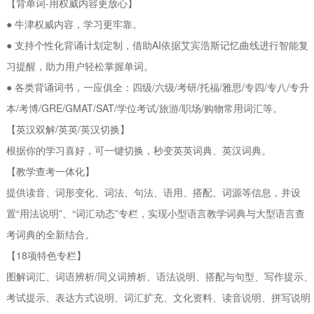
【背单词-用权威内容更放心】
● 牛津权威内容，学习更牢靠。
● 支持个性化背诵计划定制，借助AI依据艾宾浩斯记忆曲线进行智能复
习提醒，助力用户轻松掌握单词。
● 各类背诵词书，一应俱全：四级/六级/考研/托福/雅思/专四/专八/专升
本/考博/GRE/GMAT/SAT/学位考试/旅游/职场/购物常用词汇等。
【英汉双解/英英/英汉切换】
根据你的学习喜好，可一键切换，秒变英英词典、英汉词典。
【教学查考一体化】
提供读音、词形变化、词法、句法、语用、搭配、词源等信息，并设
置“用法说明”、“词汇动态”专栏，实现小型语言教学词典与大型语言查
考词典的全新结合。
【18项特色专栏】
图解词汇、词语辨析/同义词辨析、语法说明、搭配与句型、写作提示、
考试提示、表达方式说明、词汇扩充、文化资料、读音说明、拼写说明