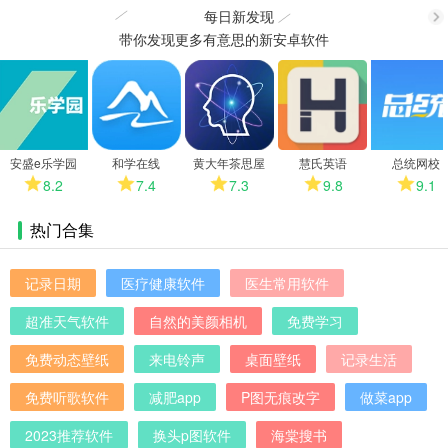
每日新发现
议或问题，都能点击左上角三条杠（更多）里的“帮助与反馈”告诉我们
带你发现更多有意思的新安卓软件
更
哦。
多
安盛e乐学园
和学在线
黄大年茶思屋
慧氏英语
总统网校
8.2
7.4
7.3
9.8
9.1
热门合集
记录日期
医疗健康软件
医生常用软件
超准天气软件
自然的美颜相机
免费学习
免费动态壁纸
来电铃声
桌面壁纸
记录生活
免费听歌软件
减肥app
P图无痕改字
做菜app
2023推荐软件
换头p图软件
海棠搜书