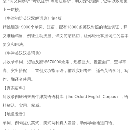
型”“同义词辨析”“考试提示”等用法解析，助力深化理解，让学以致用更
上一层楼。
《牛津初阶英汉双解词典》第4版
精挑细选19000个单词、短语，配有13000条英汉对照的地道例证，释
义准确精当、例证生动浅显、译文简洁贴切，让你轻松掌握词汇的基本
要义和用法。
《牛津英汉汉英词典》
共收录单词、短语及翻译670000余条，规模巨大、覆盖面广、查得率
高、突出搭配，且首创义项指示语，辅以实用专栏，适合英语学习、写
作、翻译者使用。
【真实语料】
所收录例证均来自牛津英语语料库（the Oxford English Corpus），语
料鲜活、实用、权威。
【地道发音】
单词、例句提供英式、美式两种真人发音，助你学会地道口语。