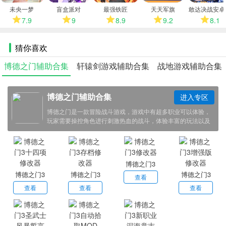
多
未央一梦
盲盒派对
最强铁匠
天天军旗
敢达决战安卓
7.9
9
8.9
9.2
8.1
猜你喜欢
博德之门辅助合集
轩辕剑游戏辅助合集
战地游戏辅助合集
博德之门辅助合集
进入专区
博德之门是一款冒险战斗游戏，游戏中有超多职业可以体验，
玩家需要操控角色进行刺激热血的战斗，体验丰富的玩法以及
刺激与有趣的剧情，小编带来了博德之门辅助合集，感兴趣的
小伙伴欢迎点击下载体验！
博德之门3
博德之门3
博德之门3
博德之门3
修改器
查看
十四项修改
存档修改器
增强版修改
查看
查看
查看
器
器