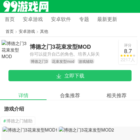
首页
安卓游戏
安卓软件
专题
最新更新
首页
>
安卓游戏
>
其他
评分
博德之门3花束发型MOD
8.7
你可以提升自己的角色、培养人际关
2217人
博德之门3
花束发型mod
游戏辅助
系、树立敌人，并以自己的方式解决
问题。每次游戏体验都是全新的无与
立即下载
伦比。
详情
合集推荐
相关推荐
游戏介绍
#
博德之门辅助