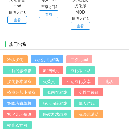
博德之门3
博德之门3
自动拾取
查看
博德之门3
圣武士风暴
查看
MOD
新职业深海
查看
誓言mod
意志汉化版
MOD
热门合集
冷狐汉化
汉化手机游戏
二次元act
可莉的恶作剧
原神同人
汉化版互动
汉化版本游戏
火柴人
互动汉化安卓
fnf模组
模拟经营小游戏
低内存游戏
女性向修仙
策略塔防单机
好玩消除游戏
单人游戏
实况足球修改
修改游戏画质
沉浸式清洁
橙光乙女向