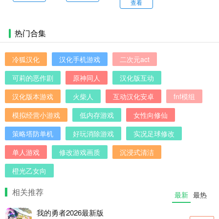
危险森林安
查看
机版
卓版
热门合集
冷狐汉化
汉化手机游戏
二次元act
可莉的恶作剧
原神同人
汉化版互动
汉化版本游戏
火柴人
互动汉化安卓
fnf模组
模拟经营小游戏
低内存游戏
女性向修仙
策略塔防单机
好玩消除游戏
实况足球修改
单人游戏
修改游戏画质
沉浸式清洁
橙光乙女向
相关推荐
最新
最热
我的勇者2026最新版