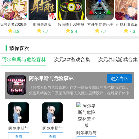
多
我的勇者2026最
射雕最新版
假面骑士03变身
方舟生存进化手
伊格利亚战记
新版
模拟器
机版
卓版
8.9
7.7
9.4
7.7
7.3
猜你喜欢
阿尔卑斯与危险森林
二次元act游戏合集
二次元养成游戏合集
阿尔卑斯与危险森林
进入专区
《阿尔卑斯与危险森林》作为一款备受瞩目的角色扮演游戏，
凭借其精美的日系画风和引人入胜的剧情设计，在玩家群体中
收获了广泛好评。游戏讲述了少女阿尔卑斯在神秘森林中的冒
险故事，将传统RPG玩法与创新解谜元素巧妙结合，通过精致
的场景设计和富有挑战性的关卡设置，为玩家打造了一个充满
奇幻色彩的冒险世界。其独特的战斗系统和丰富的角色互动，
配合优美的背景音乐和细腻的人物立绘，让玩家能够完全沉浸
在游戏的情感叙事中。
阿尔卑斯与
阿尔卑斯与
阿尔卑斯与
危险森林
危险森林手
查看
查看