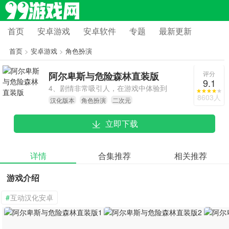
首页
安卓游戏
安卓软件
专题
最新更新
首页
>
安卓游戏
>
角色扮演
评分
阿尔卑斯与危险森林直装版
9.1
4、剧情非常吸引人，在游戏中体验到
8603人
汉化版本
角色扮演
二次元
紧张刺激的战斗和轻松愉快的冒险，
还可以加入公会，与其他公会成员一
立即下载
起进行冒险。
详情
合集推荐
相关推荐
游戏介绍
#
互动汉化安卓