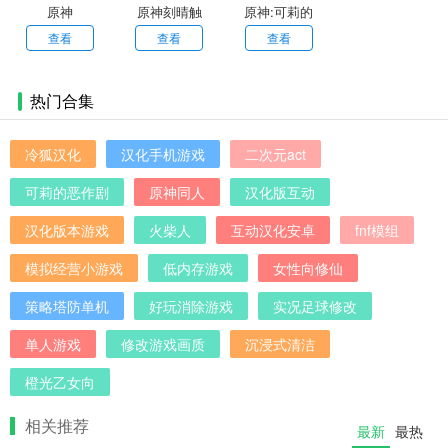
原神
原神刻晴触
原神:可莉的
vicineko(全
摸模拟器中
恶作剧v1.1
查看
查看
查看
资源)免费版
文版
汉化作弊版
热门合集
冷狐汉化
汉化手机游戏
二次元act
可莉的恶作剧
原神同人
汉化版互动
汉化版本游戏
火柴人
互动汉化安卓
fnf模组
模拟经营小游戏
低内存游戏
女性向修仙
策略塔防单机
好玩消除游戏
实况足球修改
单人游戏
修改游戏画质
沉浸式清洁
橙光乙女向
相关推荐
最新
最热