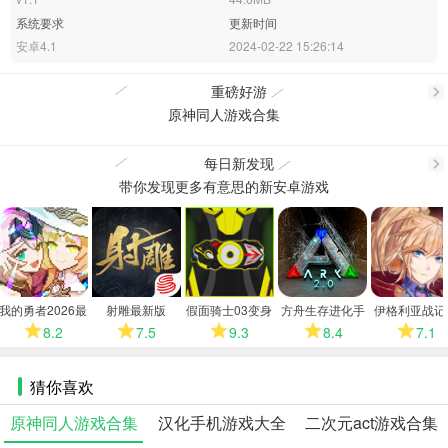
系统要求
更新时间
安卓4.1
2024-02-22 15:26:14
重磅好游
原神同人游戏合集
更
每日新发现
带你发现更多有意思的新安卓游戏
更
多
多
我的勇者2026最
射雕最新版
假面骑士03变身
方舟生存进化手
伊格利亚战记
新版
模拟器
机版
卓版
8.2
7.5
9.3
8.4
7.1
猜你喜欢
原神同人游戏合集
汉化手机游戏大全
二次元act游戏合集