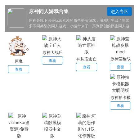
原神同人游戏合集
进入专区
原神是线下深受玩家喜爱的角色扮演游戏，游戏衍生出了非常
多不同类型的同人游戏，小编带来了一系列原创的原生同人游
戏，玩家可以根据喜好进行挑选，感兴趣的小伙伴欢迎点击下
载体验！
原神大战丘
原神莹枪战
神从庙逃亡
丘人
查看
原魔
皮肤mod
原神版
查看
查看
查看
原神抽卡模
拟器大聪明
查看
版