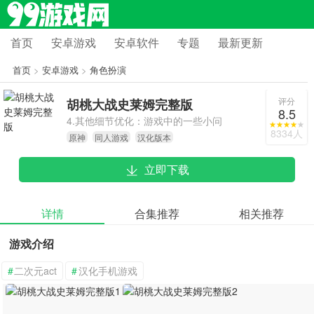
首页
安卓游戏
安卓软件
专题
最新更新
首页
>
安卓游戏
>
角色扮演
评分
胡桃大战史莱姆完整版
8.5
4.其他细节优化：游戏中的一些小问
8334人
原神
同人游戏
汉化版本
题和漏洞将被修复，并进行一些细节
优化，以提高游戏的整体品质。
立即下载
详情
合集推荐
相关推荐
游戏介绍
#
二次元act
#
汉化手机游戏