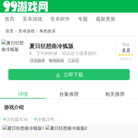
首页
安卓游戏
安卓软件
专题
最新更新
首页
>
安卓游戏
>
角色扮演
评分
夏日狂想曲冷狐版
8.8
4、下午的时候，可以在小溪里面钓
2492人
汉化版本
角色扮演
二次元
鱼，或者是在水中嬉戏，整个过程都
会很舒适。
立即下载
详情
合集推荐
相关推荐
游戏介绍
#
汉化版互动
#
冷狐汉化