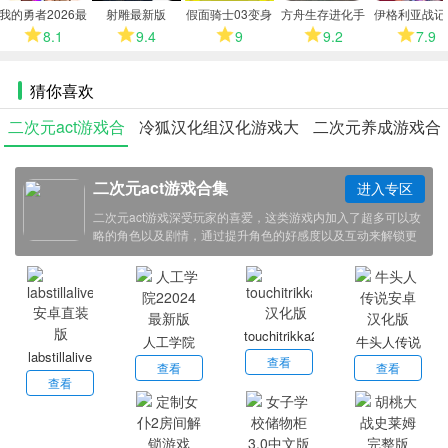
多
我的勇者2026最
射雕最新版
假面骑士03变身
方舟生存进化手
伊格利亚战记
新版
模拟器
机版
卓版
8.1
9.4
9
9.2
7.9
猜你喜欢
二次元act游戏合
冷狐汉化组汉化游戏大
二次元养成游戏合
集
全
集
二次元act游戏合集
进入专区
二次元act游戏深受玩家的喜爱，这类游戏内加入了超多可以攻
略的角色以及剧情，通过提升角色的好感度以及互动来解锁更
多的玩法，小编带来了一系列二次元act的游戏，感兴趣的小伙
伴欢迎点击下载体验！
touchitrikka2
人工学院
牛头人传说
labstillalive
汉化版
查看
22024最新
安卓汉化版
查看
查看
安卓直装版
查看
版