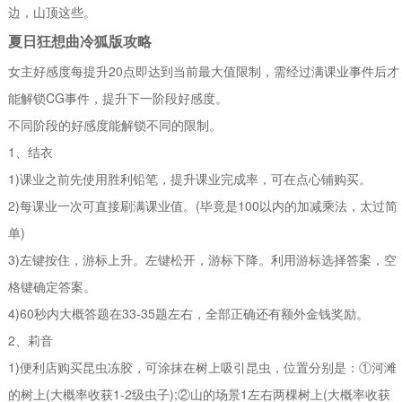
边，山顶这些。
夏日狂想曲冷狐版攻略
女主好感度每提升20点即达到当前最大值限制，需经过满课业事件后才
能解锁CG事件，提升下一阶段好感度。
不同阶段的好感度能解锁不同的限制。
1、结衣
1)课业之前先使用胜利铅笔，提升课业完成率，可在点心铺购买。
2)每课业一次可直接刷满课业值。(毕竟是100以内的加减乘法，太过简
单)
3)左键按住，游标上升。左键松开，游标下降。利用游标选择答案，空
格键确定答案。
4)60秒内大概答题在33-35题左右，全部正确还有额外金钱奖励。
2、莉音
1)便利店购买昆虫冻胶，可涂抹在树上吸引昆虫，位置分别是：①河滩
的树上(大概率收获1-2级虫子);②山的场景1左右两棵树上(大概率收获