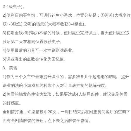
2-4级虫子)。
2)便利店购买鱼饵，可进行钓鱼小游戏，位置分别是：①河滩(大概率收
获1-3级鱼);②海的场景2(大概率收获3-4级鱼)。
3)初期金钱和行动力不够的时候，使用昆虫完成课业，当天使用昆虫冻
胶后第二天在相同位置收获虫子。
4)使用最后的刀具可一次性刷到满课业。
5)课业溢出的点数会转化为回忆值。
3、美雪
1)作为三个女主中最难提升课业的，需多准备几个起泡泡的肥皂，提升
课业的洗碗小游戏那纯粹靠个人对计量表控制的熟练程度。
2)美雪的触发条件较为繁琐，如果要达成4人结局条件，建议先刷美雪
的好感度。
全剧情打通，许愿箱投币20次，一周目结束后在回想房间客厅的空调下
面有全剧情解锁的按钮，点下去之后解锁全剧情。