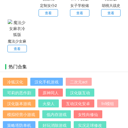
定制女仆2
女子学校储
胡桃大战史
房间解锁游
物柜3.0中文
莱姆完整版
查看
查看
查看
戏
版
魔法少女麻
衣冷狐版
查看
热门合集
冷狐汉化
汉化手机游戏
二次元act
可莉的恶作剧
原神同人
汉化版互动
汉化版本游戏
火柴人
互动汉化安卓
fnf模组
模拟经营小游戏
低内存游戏
女性向修仙
策略塔防单机
好玩消除游戏
实况足球修改