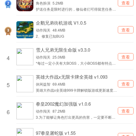
查看
角色扮演
5.2MB
护送任务是限时进行的，修仙者们可得留意任务时
间，别错过啦，还有大量经验、星魂等着大家领取
呢。
企鹅兄弟街机游戏 V1.0.5
查看
动作闯关
48.4MB
2、修复已知BUG
雪人兄弟无限生命版 v3.3.0
4
查看
动作闯关
25.0MB
*每过一定小关有大BOSS，大小BOSS都有特点。
这个游戏还是耐玩的经典之作。
英雄大作战x无限卡牌全英雄 v1.093
5
查看
休闲益智
69.4MB
英雄大作战x全英雄999卡牌解锁版游戏更新速度很
快，强化了大规模的战斗，锻炼玩家的管理能力。
拳皇2002魔幻加强版 v1.0.6
6
查看
动作闯关
87.2MB
3.为了能够让角色打出更高的伤害，一定要不断的
去练习和培养专业技能。
97拳皇屠蛇版 v1.55