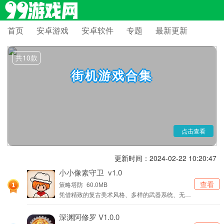
首页
安卓游戏
安卓软件
专题
最新更新
街机游戏是非常经典的战斗冒险类的游戏，游戏内玩家可以体验不一
共10款
样的玩法以及战斗方式，手游还原了街机的原本操作，让玩家尽可能的体
验到童年的回忆游戏，小编带来了各种不同版本的街机游戏，感兴趣的小
街机游戏合集
伙伴欢迎点击下载体验！
点击查看
更新时间：2024-02-22 10:20:47
小小像素守卫 v1.0
查看
策略塔防
60.0MB
凭借精致的复古美术风格、多样的武器系统、无上
限的关卡挑战以及独具特色的Boss战斗，为玩家打
造了兼具怀旧情愫与现代玩法的沉浸式游戏体验。
深渊阿修罗 V1.0.0