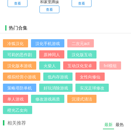
和家里蹲妹
捉学院手游
游戏安卓版
查看
查看
妹一起生活
查看
安卓直装版
热门合集
冷狐汉化
汉化手机游戏
二次元act
可莉的恶作剧
原神同人
汉化版互动
汉化版本游戏
火柴人
互动汉化安卓
fnf模组
模拟经营小游戏
低内存游戏
女性向修仙
策略塔防单机
好玩消除游戏
实况足球修改
单人游戏
修改游戏画质
沉浸式清洁
橙光乙女向
相关推荐
最新
最热