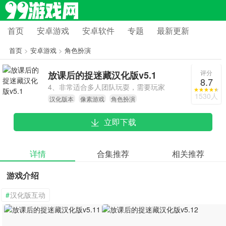
首页
安卓游戏
安卓软件
专题
最新更新
首页
>
安卓游戏
>
角色扮演
评分
放课后的捉迷藏汉化版v5.1
8.7
4、非常适合多人团队玩耍，需要玩家
1530人
汉化版本
像素游戏
角色扮演
之间相互配合和协作，增强玩家的团
队精神
立即下载
详情
合集推荐
相关推荐
游戏介绍
#
汉化版互动