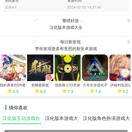
系统要求
更新时间
安卓4.1
2024-02-05 14:31:46
重磅好游
汉化版本游戏大全
更
每日新发现
带你发现更多有意思的新安卓游戏
更
多
多
我的勇者2026最
射雕最新版
假面骑士03变身
方舟生存进化手
伊格利亚战记
新版
模拟器
机版
卓版
8.5
8.8
7.3
7.6
9.2
猜你喜欢
汉化版互动游戏合
汉化版本游戏大
汉化版角色扮演游戏大
集
全
全