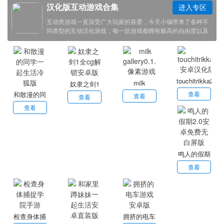
汉化版互动游戏合集
进入专区
互动类游戏一直深受广大玩家的喜爱，今天小编带来了各种不
同类型的互动汉化游戏，每一款游戏都拥有极高的自由度以及
趣味性的互动玩法，玩家可以提升好感度来解锁隐藏的互动剧
情，感兴趣的小伙伴欢迎点击下载体验！
touchitrikka2
milk
奴隶之剑1
安卓汉化版
和散漫的同
查看
gallery0.1.7
查看
全cg解锁安
查看
学一起生活
查看
像素游戏
卓版
冷狐版
鸣人的假期
2.0安卓免费
查看
无白屏版
检查身体捕
拥挤的电车