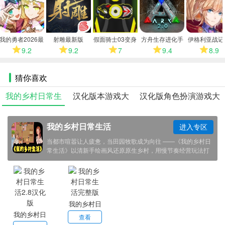
多
我的勇者2026最
射雕最新版
假面骑士03变身
方舟生存进化手
伊格利亚战记
新版
模拟器
机版
卓版
9.2
9.2
7
9.4
8.9
猜你喜欢
我的乡村日常生
汉化版本游戏大
汉化版角色扮演游戏大
活
全
全
我的乡村日常生活
进入专区
当都市喧嚣让人疲惫，当田园牧歌成为向往 ——《我的乡村日
常生活》以清新手绘画风还原原生乡村，用慢节奏经营玩法打
造治愈港湾，邀你告别内卷，在播种收获、邻里相伴中，重拾
生活本真的美好。
我的乡村日
我的乡村日
常生活完整
查看