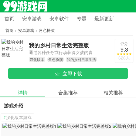
首页
安卓游戏
安卓软件
专题
最新更新
首页
>
安卓游戏
>
角色扮演
评分
我的乡村日常生活完整版
9.3
通过各种任务或行动获得女孩的青
626人
汉化版本
角色扮演
我的乡村日常生活
睐，加深你们的关系，成为你最好的
朋友
立即下载
详情
合集推荐
相关推荐
游戏介绍
#
汉化版本游戏