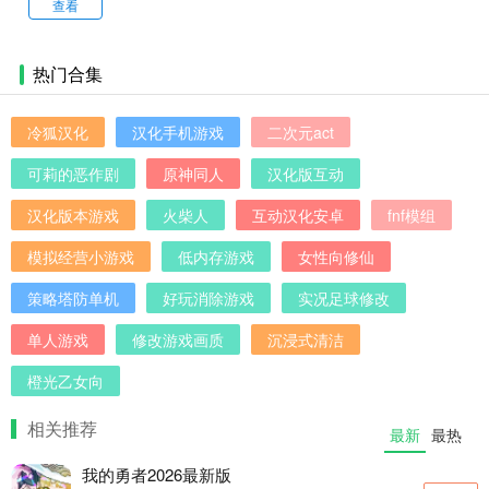
常生活2.8汉
查看
版
化版
热门合集
冷狐汉化
汉化手机游戏
二次元act
可莉的恶作剧
原神同人
汉化版互动
汉化版本游戏
火柴人
互动汉化安卓
fnf模组
模拟经营小游戏
低内存游戏
女性向修仙
策略塔防单机
好玩消除游戏
实况足球修改
单人游戏
修改游戏画质
沉浸式清洁
橙光乙女向
相关推荐
最新
最热
我的勇者2026最新版