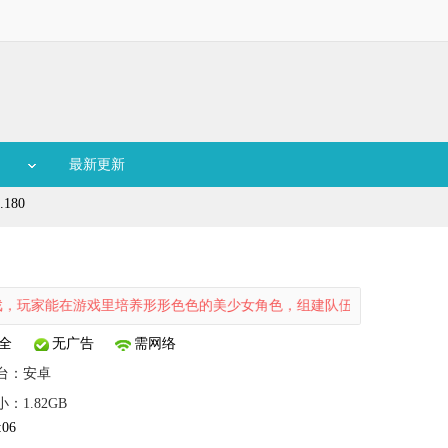
最新更新
180
在游戏里培养形形色色的美少女角色，组建队伍与敌人交锋。战斗时，玩
全
无广告
需网络
台：
安卓
小：1.82GB
:06