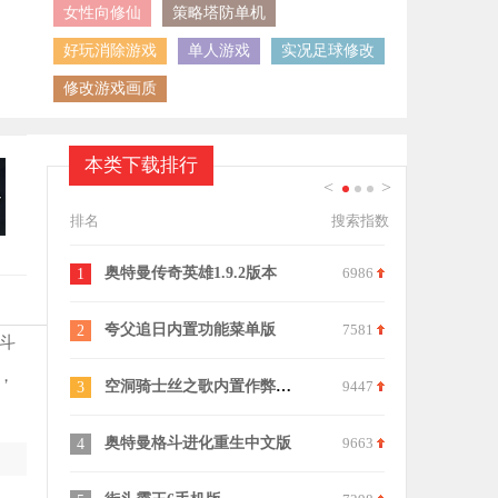
女性向修仙
策略塔防单机
好玩消除游戏
单人游戏
实况足球修改
修改游戏画质
本类下载排行
<
>
1
2
3
排名
搜索指数
奥特曼传奇英雄1.9.2版本
6986
火影忍者
1
11
夸父追日内置功能菜单版
7581
决斗火柴人小游
2
12
斗
，
空洞骑士丝之歌内置作弊菜单
9447
火柴人战争遗产
3
13
奥特曼格斗进化重生中文版
9663
雷霆战机2026
4
14