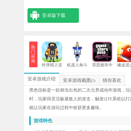
安卓版下载
热
门
应
用
炸弹猎人安
机器人角斗
罪恶都市中
橡皮泥
卓版
场
文版
战20
安卓游戏介绍
安卓游戏截图
猜你喜欢
(5)
黑色信标是一款相当出色的二次元养成动作游戏，玩
时，玩家得灵活躲避敌人的攻击，触发QTE系统以
能让玩家在游玩过程中收获更多趣味。
游戏特色