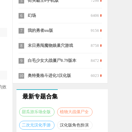
街头霸王6手机版
7298
火柴人战争哥斯
5
15
幻场
6406
决斗高手3
6
16
我的勇者uu版
9156
绝地生存
7
17
末日勇闯魔物娘巢穴游戏
8758
僵尸生存大战免
8
18
白毛少女大战僵尸0.79版本
8472
初音未来缤纷舞
9
19
奥特曼格斗进化3汉化版
6023
逃离十八铜人正
10
20
的效
最新专题合集
甜瓜游乐场全版
植物大战僵尸全
本合集
版本合集
二次元汉化手游
汉化版角色扮演