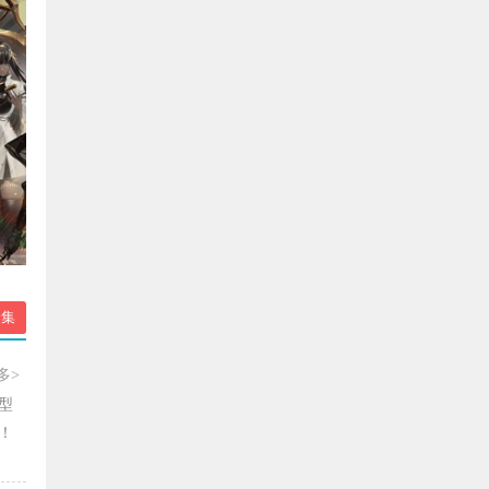
合集
多>
型
！