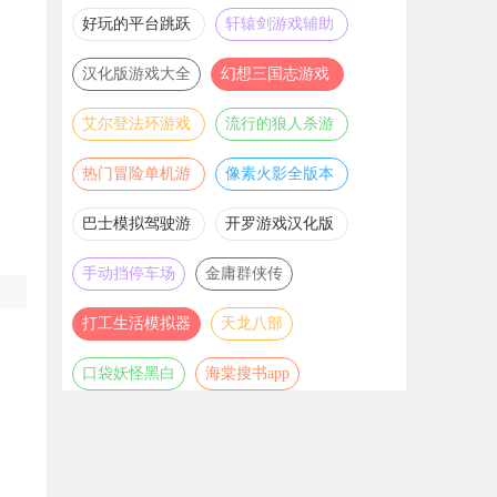
推荐
游戏大全
好玩的平台跳跃
轩辕剑游戏辅助
游戏合集
合集
汉化版游戏大全
幻想三国志游戏
辅助合集
艾尔登法环游戏
流行的狼人杀游
辅助合集
戏合集
热门冒险单机游
像素火影全版本
戏合集
合集
巴士模拟驾驶游
开罗游戏汉化版
戏合集
大全
手动挡停车场
金庸群侠传
打工生活模拟器
天龙八部
口袋妖怪黑白
海棠搜书app