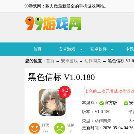
99游戏网：致力做最新最全的手机游戏网站。
首页
安卓游戏
安卓软件
专题
您的位置：
首页
→
安卓游戏
→
动作闯关
→ 黑色信标 V1.0.
黑色信标 V1.0.180
8.2
黑色信标是一款相当出色的二次元养成动作游戏，玩家能
分
本游戏：
官方版
安
版本：V1.0.180
平
类型：动作闯关
大
好玩
坑爹
更新时间：2026-05-04 04:36
735
3