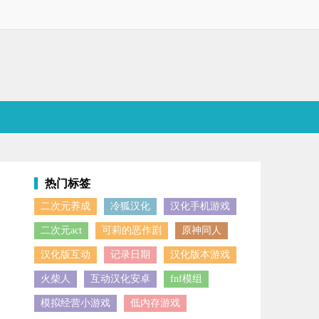
热门标签
二次元养成
冷狐汉化
汉化手机游戏
家得灵活躲避敌人的攻击，触发QTE系统以打出高伤害的连携招式。除此
二次元act
可莉的恶作剧
原神同人
汉化版互动
记录日期
汉化版本游戏
火柴人
互动汉化安卓
fnf模组
模拟经营小游戏
低内存游戏