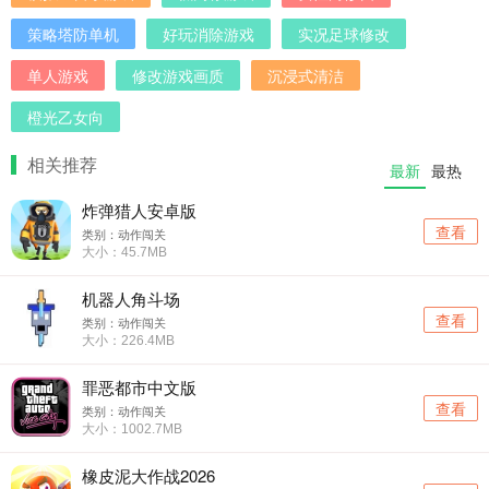
策略塔防单机
好玩消除游戏
实况足球修改
单人游戏
修改游戏画质
沉浸式清洁
橙光乙女向
相关推荐
最新
最热
炸弹猎人安卓版
查看
类别：动作闯关
大小：45.7MB
机器人角斗场
查看
类别：动作闯关
大小：226.4MB
罪恶都市中文版
查看
类别：动作闯关
大小：1002.7MB
橡皮泥大作战2026