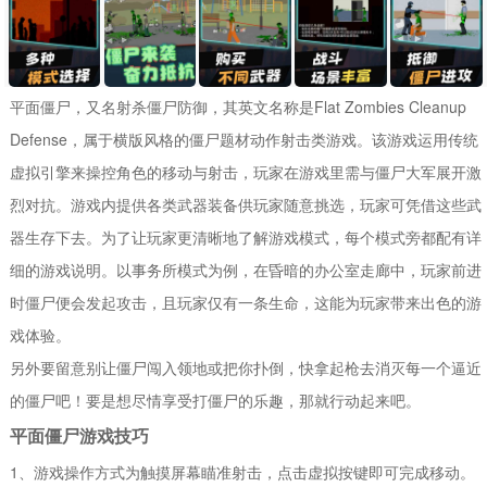
平面僵尸，又名射杀僵尸防御，其英文名称是Flat Zombies Cleanup
Defense，属于横版风格的僵尸题材动作射击类游戏。该游戏运用传统
虚拟引擎来操控角色的移动与射击，玩家在游戏里需与僵尸大军展开激
烈对抗。游戏内提供各类武器装备供玩家随意挑选，玩家可凭借这些武
器生存下去。为了让玩家更清晰地了解游戏模式，每个模式旁都配有详
细的游戏说明。以事务所模式为例，在昏暗的办公室走廊中，玩家前进
时僵尸便会发起攻击，且玩家仅有一条生命，这能为玩家带来出色的游
戏体验。
另外要留意别让僵尸闯入领地或把你扑倒，快拿起枪去消灭每一个逼近
的僵尸吧！要是想尽情享受打僵尸的乐趣，那就行动起来吧。
平面僵尸游戏技巧
1、游戏操作方式为触摸屏幕瞄准射击，点击虚拟按键即可完成移动。