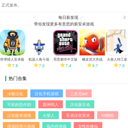
正式发布。
每日新发现
带你发现更多有意思的新安卓游戏
更
多
炸弹猎人安卓版
机器人角斗场
罪恶都市中文版
橡皮泥大作战
火柴人特工最
2026
版
7.8
7.2
7.4
9.7
7.9
热门合集
冷狐汉化
汉化手机游戏
二次元act
可莉的恶作剧
原神同人
汉化版互动
汉化版本游戏
火柴人
互动汉化安卓
fnf模组
模拟经营小游戏
低内存游戏
女性向修仙