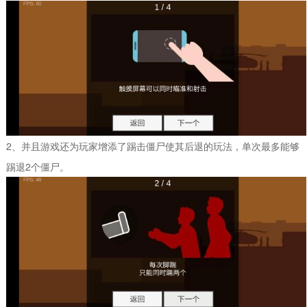
2、并且游戏还为玩家增添了踢击僵尸使其后退的玩法，单次最多能够
踢退2个僵尸。