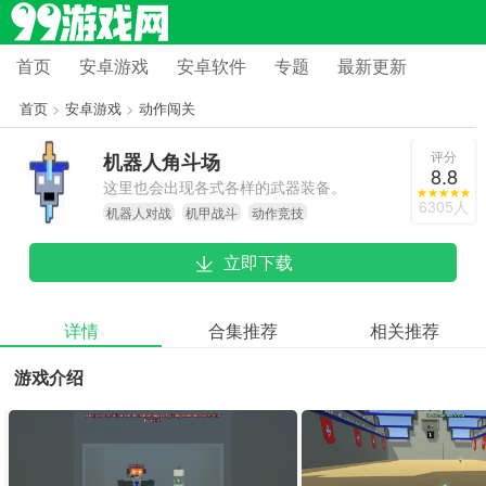
首页
安卓游戏
安卓软件
专题
最新更新
首页
>
安卓游戏
>
动作闯关
评分
机器人角斗场
8.8
这里也会出现各式各样的武器装备。
6305人
机器人对战
机甲战斗
动作竞技
玩家能够对自己的机甲进行装配，并
且还能不断升级手中的武器系统。
立即下载
详情
合集推荐
相关推荐
游戏介绍