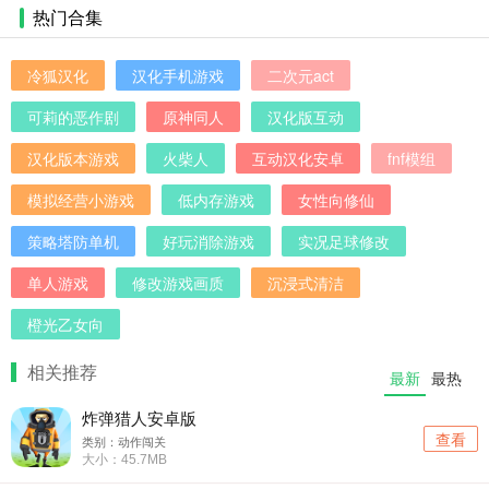
热门合集
冷狐汉化
汉化手机游戏
二次元act
可莉的恶作剧
原神同人
汉化版互动
汉化版本游戏
火柴人
互动汉化安卓
fnf模组
模拟经营小游戏
低内存游戏
女性向修仙
策略塔防单机
好玩消除游戏
实况足球修改
单人游戏
修改游戏画质
沉浸式清洁
橙光乙女向
相关推荐
最新
最热
炸弹猎人安卓版
查看
类别：动作闯关
大小：45.7MB