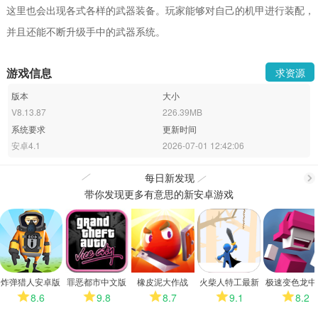
这里也会出现各式各样的武器装备。玩家能够对自己的机甲进行装配，
并且还能不断升级手中的武器系统。
游戏信息
求资源
版本
大小
V8.13.87
226.39MB
系统要求
更新时间
安卓4.1
2026-07-01 12:42:06
每日新发现
带你发现更多有意思的新安卓游戏
更
多
炸弹猎人安卓版
罪恶都市中文版
橡皮泥大作战
火柴人特工最新
极速变色龙中
2026
版
版
8.6
9.8
8.7
9.1
8.2