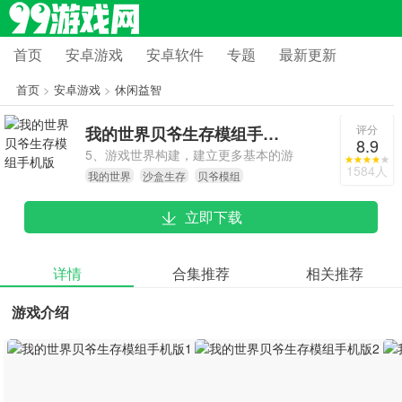
首页
安卓游戏
安卓软件
专题
最新更新
首页
>
安卓游戏
>
休闲益智
评分
我的世界贝爷生存模组手机版
8.9
5、游戏世界构建，建立更多基本的游
1584人
我的世界
沙盒生存
贝爷模组
戏设施，以便我们可以更好地在游戏
中生存并更好地体验此模块。
立即下载
详情
合集推荐
相关推荐
游戏介绍