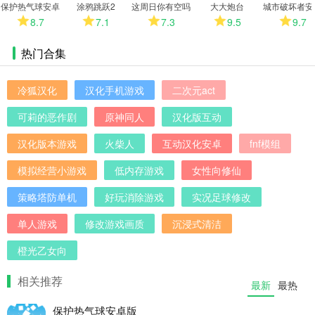
保护热气球安卓
涂鸦跳跃2
这周日你有空吗
大大炮台
城市破坏者安
版
安卓版
版
8.7
7.1
7.3
9.5
9.7
热门合集
冷狐汉化
汉化手机游戏
二次元act
可莉的恶作剧
原神同人
汉化版互动
汉化版本游戏
火柴人
互动汉化安卓
fnf模组
模拟经营小游戏
低内存游戏
女性向修仙
策略塔防单机
好玩消除游戏
实况足球修改
单人游戏
修改游戏画质
沉浸式清洁
橙光乙女向
相关推荐
最新
最热
保护热气球安卓版