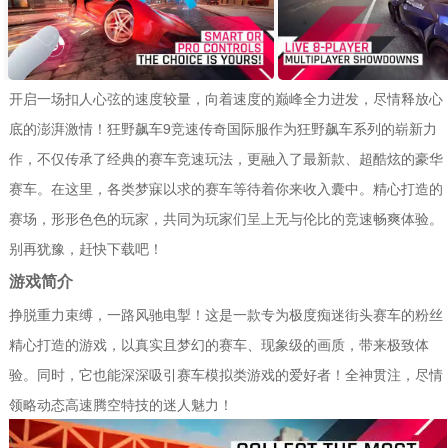
开启一场扣人心弦的速度较量，向着速度的巅峰全力进发，尽情释放心
底的澎湃激情！狂野飙车9竞速传奇国际服作为狂野飙车系列的崭新力
作，不仅传承了经典的赛车竞速玩法，更融入了最新款、超酷炫的豪华
赛车。在这里，各类梦寐以求的赛车等待着你来收入囊中。精心打造的
赛场，形形色色的玩家，共同为玩家们呈上无与伦比的竞速畅爽体验。
别再犹豫，赶快下载吧！
游戏简介
挣脱重力束缚，一路风驰电掣！这是一款专为极度痴迷街头赛车的粉丝
精心打造的游戏，以真实且梦幻的赛车、现象级的画质，带来极致体
验。同时，它也能深深吸引赛车模拟类游戏的爱好者！全神贯注，尽情
领略动态高速腾空特技的迷人魅力！