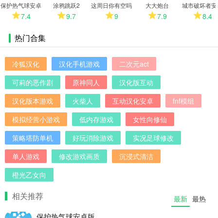
多
保护热气球安卓
涂鸦跳跃2
这周日你有空吗
大大炮台
城市破坏者安
版
安卓版
版
7.4
9.7
9
7.9
8.4
热门合集
冷狐汉化
汉化手机游戏
二次元act
可莉的恶作剧
原神同人
汉化版互动
汉化版本游戏
火柴人
互动汉化安卓
fnf模组
模拟经营小游戏
低内存游戏
女性向修仙
策略塔防单机
好玩消除游戏
实况足球修改
单人游戏
修改游戏画质
沉浸式清洁
橙光乙女向
相关推荐
最新
最热
保护热气球安卓版