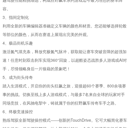
越驾驶性能精挑细选，构成狂野飙车系列游戏迄今最为理想的赛车阵
容。
3、指间定制化
利用全新的车辆编辑器准确定义车辆的颜色和材质。您还能够选择轮毂
等部位的颜色，从而在赛道上展现出完美的外观。
4、极品街机乐趣
激活氮气填充条，释放究极氮气脉冲，获取能让赛车突破音障的超强加
速！任意时刻双击刹车实现360°回旋，以超酷姿态战胜多人游戏或AI对
手，尽情领略身后一片狼藉的景象吧！
5、成为街头传奇
踏入生涯模式，开启你的街头狂飙之旅，迎接超60个赛季、800余项赛
事的挑战。切换至线上多人游戏模式，与最多7名来自全球的玩家对手
同场竞技，在风驰电掣中，铸就属于你的狂野飙车传奇车手之路。
6、终极竞速操控
熟练驾驭全新驾驶操控模式——创新的TouchDrive。它可大幅简化赛车