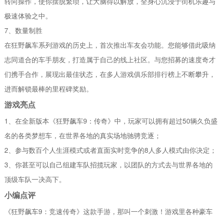
转向操作，使你摆脱繁琐，让大脑得以解放，全身心沉浸于街机乐趣与
极速体验之中。
7、数量制胜
在狂野飙车系列游戏的历史上，首次推出车友会功能。您能够借此吸纳
志同道合的车手朋友，打造属于自己的线上社区。与您招募的速度奇才
们携手合作，展现出最佳状态，在多人游戏俱乐部排行榜上不断攀升，
进而解锁最棒的里程碑奖励。
游戏亮点
1、在全新版本《狂野飙车9：传奇》中，玩家可以拥有超过50辆久负盛
名的各类梦想车，在世界各地的真实场地驰骋竞逐；
2、参与数百个人生涯模式或者直面实时竞争的8人多人模式由你决定；
3、你甚至可以自己组建车队招揽玩家，以团队的方式去与世界各地的
顶级车队一决高下。
小编点评
《狂野飙车9：竞速传奇》这款手游，那叫一个刺激！游戏里各种豪车