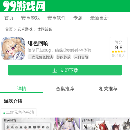
首页
安卓游戏
安卓软件
专题
最新更新
首页
>
安卓游戏
>
休闲益智
评分
绯色回响
9.6
修复已知bug，确保你始终能够体验
9016人
二次元角色扮演
兽娘养成
末日冒险
到最新、最顺畅的游戏内容，快去更
新吧！
立即下载
详情
合集推荐
相关推荐
游戏介绍
#
二次元角色扮演