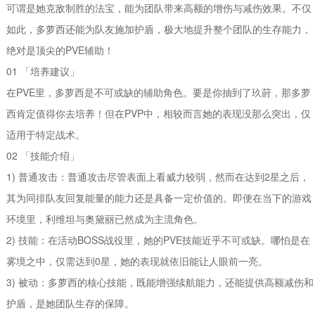
可谓是她克敌制胜的法宝，能为团队带来高额的增伤与减伤效果。不仅
如此，多萝西还能为队友施加护盾，极大地提升整个团队的生存能力，
绝对是顶尖的PVE辅助！
01 「培养建议」
在PVE里，多萝西是不可或缺的辅助角色。要是你抽到了玖莳，那多萝
西肯定值得你去培养！但在PVP中，相较而言她的表现没那么突出，仅
适用于特定战术。
02 「技能介绍」
1) 普通攻击：普通攻击尽管表面上看威力较弱，然而在达到2星之后，
其为同排队友回复能量的能力还是具备一定价值的。即便在当下的游戏
环境里，利维坦与奥黛丽已然成为主流角色。
2) 技能：在活动BOSS战役里，她的PVE技能近乎不可或缺。哪怕是在
雾境之中，仅需达到0星，她的表现就依旧能让人眼前一亮。
3) 被动：多萝西的核心技能，既能增强续航能力，还能提供高额减伤和
护盾，是她团队生存的保障。