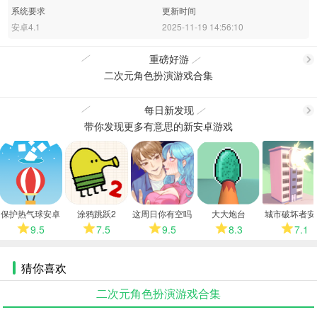
系统要求
更新时间
安卓4.1
2025-11-19 14:56:10
重磅好游
二次元角色扮演游戏合集
更
每日新发现
带你发现更多有意思的新安卓游戏
更
多
多
保护热气球安卓
涂鸦跳跃2
这周日你有空吗
大大炮台
城市破坏者安
版
安卓版
版
9.5
7.5
9.5
8.3
7.1
猜你喜欢
二次元角色扮演游戏合集