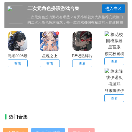
二次元角色扮演游戏合集
进入专区
二次元角色扮演游戏有哪些？今天小编就为大家推荐几款热门
的二次元角色扮演游戏，每一款游戏都拥有精致的人物建模和
趣味性的游戏玩法，让玩家能够获得最好的游戏体验，感兴趣
的小伙伴欢迎点击下载体验！
樱花校园模
鸣潮2026最
星魂之上
RE记忆碎片
拟器皇宫版
查看
新版
白色阴影
查看
查看
查看
终末阵线伊
诺贝塔游戏
查看
热门合集