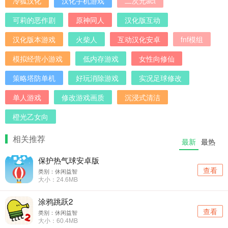
冷狐汉化
汉化手机游戏
二次元act
可莉的恶作剧
原神同人
汉化版互动
汉化版本游戏
火柴人
互动汉化安卓
fnf模组
模拟经营小游戏
低内存游戏
女性向修仙
策略塔防单机
好玩消除游戏
实况足球修改
单人游戏
修改游戏画质
沉浸式清洁
橙光乙女向
相关推荐
最新
最热
保护热气球安卓版
查看
类别：休闲益智
大小：24.6MB
涂鸦跳跃2
查看
类别：休闲益智
大小：60.4MB