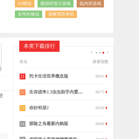
fnf模组
模拟经营小游戏
低内存游戏
女性向修仙
策略塔防单机
本类下载排行
<
>
1
2
3
排名
搜索指数
团
9545
托卡生活世界概念版
8941
21
7737
生存战争2.3虫虫助手内置模组
8075
22
进
6313
你好邻居2
6850
23
6712
探险之岛最新内购版
9440
24