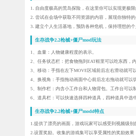
1. 自由度极高的荒岛探险，在这里你可以实现更极
2. 尝试在会场中获取不同资源的内容，展现你独特
3. 建立个人生活基地，预防各种危机，保持理想的
生存战争2.2枪械+僵尸mod玩法
1、血量：人物健康程度的表示。
2、任务状态栏：把食物拖到EAT框里可以吃东西，
3、移动：手指在左下MOVE区域前后左右滑动就可
4、换视角：手指拖动画面中心前后左右拖动就可以
5、制作栏：内含小工作台和人物背包。工作台可以
6、道具栏：可以快速选择四种道具，四种道具中选
生存战争2.2枪械+僵尸modd特点
1.提供了漂亮的画面，游戏玩家可以感受到视频级
2.设置奖励。收集的游戏集可以享受属性的奖励效