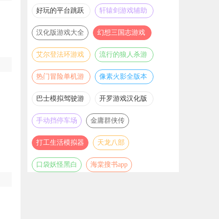
推荐
游戏大全
好玩的平台跳跃
轩辕剑游戏辅助
游戏合集
合集
汉化版游戏大全
幻想三国志游戏
辅助合集
艾尔登法环游戏
流行的狼人杀游
辅助合集
戏合集
热门冒险单机游
像素火影全版本
戏合集
合集
巴士模拟驾驶游
开罗游戏汉化版
戏合集
大全
手动挡停车场
金庸群侠传
打工生活模拟器
天龙八部
口袋妖怪黑白
海棠搜书app