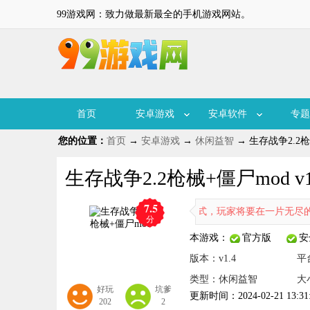
99游戏网：致力做最新最全的手机游戏网站。
首页
安卓游戏
安卓软件
专题
您的位置：
首页
→
安卓游戏
→
休闲益智
→ 生存战争2.2枪械
生存战争2.2枪械+僵尸mod v1
7.5
丧尸生存冒险游戏，游戏采用了像素的表现形式，玩家将要在一片无尽的荒
分
本游戏：
官方版
安
版本：v1.4
平
类型：休闲益智
大
好玩
坑爹
更新时间：2024-02-21 13:31
202
2