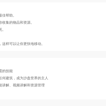
桶人逆袭游戏正版
9713
无敌冲冲冲
15
火柴人战争遗产fm修改器魔改版
8170
TRS12火车模拟器内置模组
16
最佳帮助。
你收集的物品和资源。
姆猫跑酷入口
9138
迷你世界老版
17
死。
。
瓜游乐场泰坦监控人模组
6146
芭比梦幻美甲小屋安卓版
18
上，这样可以让你更快地移动。
我的世界惊变100天整合包手机版
8127
g沙盒仇恨虫虫汉化内置模组
19
l Rush
7085
趣味画线
20
需的技能
毁任何建筑，成为沙盘世界的主人
技能讲解、视频讲解和资源管理