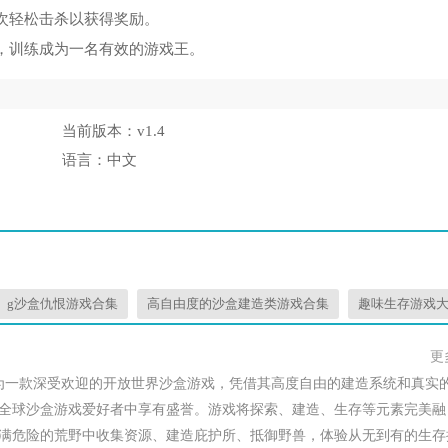
次轻松击杀以获得奖励。
作，训练成为一名有效的游戏王。
当前版本：
v1.4
语言：
中文
g沙盒仇恨游戏合集
高自由度的沙盒建造类游戏合集
趣味生存游戏
更
为一款深受欢迎的开放世界沙盒游戏，凭借其高度自由的建造系统和真实
全球沙盒游戏爱好者中享有盛誉。游戏将探索、建造、生存等元素完美融
满危险的荒野中收集资源、建造庇护所、抵御野兽，体验从无到有的生存