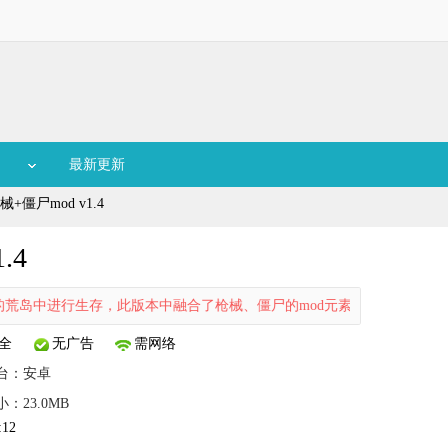
最新更新
+僵尸mod v1.4
.4
岛中进行生存，此版本中融合了枪械、僵尸的mod元素，大大增加了游戏
全
无广告
需网络
台：
安卓
小：23.0MB
:12