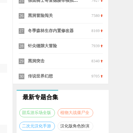
9534
假面骑士哥查德腰带模拟器游戏(GotchardBeltAllRiderSeries)
7927
25
8026
黑洞冒险闯关
7580
26
7965
冬季森林生存内置修改器
8169
27
8013
针尖缝隙大冒险
7939
28
8408
黑洞突击
8340
29
8568
传说世界幻想
9705
30
最新专题合集
甜瓜游乐场全版
植物大战僵尸全
本合集
版本合集
二次元汉化手游
汉化版角色扮演