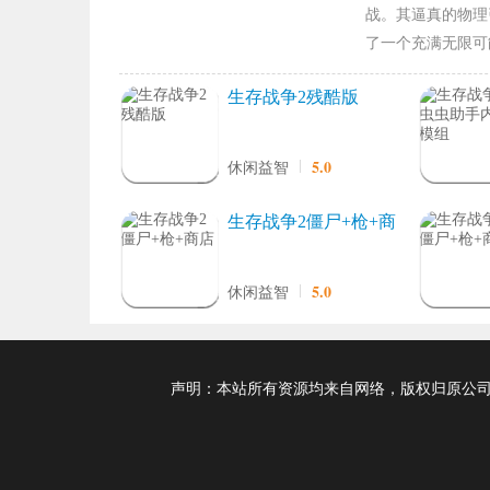
战。其逼真的物理
了一个充满无限可
生存战争2残酷版
5.0
休闲益智
生存战争2僵尸+枪+商
店
5.0
休闲益智
声明：本站所有资源均来自网络，版权归原公司及个人