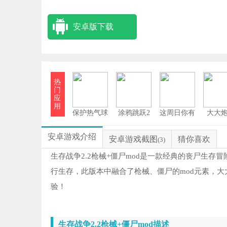
安卓版下载
热
门
应
用
保护热气球
涂鸦跳跃2
这周日你有
大大
安卓版
空吗安卓版
方
1
安卓游戏介绍
安卓游戏截图
猜你喜欢
(3)
鱼
2
生存战争2.2枪械+僵尸mod是一款经典的丧尸生
行生存，此版本中融合了枪械、僵尸的mod元素，
特
3
验！
生存
4
生存战争2.2枪械+僵尸mod描述