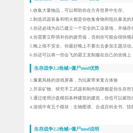
马
5
1.收集大量物品，可以帮助你在方舟世界中生存。
6
2.制造武器装备和明火都是你收集食物和抵抗暴龙的
3.你还必须为自己建立一个安全的工业基地，并储存
汤
7
4.你需要立即填补你的疲劳值，否则你可能会很快饿
5.晚上很不安全。你最好晚上不要出去参加主题活动
甜
8
6.你还可以将一些会飞的霸王龙制服在自己的坐骑
9
生存战争2.2枪械+僵尸mod优势
Fal
10
1.像素风格的游戏屏幕，为玩家带来复古体验
2.开采矿物、研究手工武器和制作陷阱都是你生存所
3.通过使用沙盘模拟各种建筑的建造，你也可以摧
4.游戏中有五个模块：生物图谱、合成百科全书、
生存战争2.2枪械+僵尸mod说明