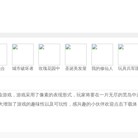
炮台
城市破坏者
玫瑰花园中
圣诞美发屋
我的修仙人
玩具兵军
安卓版
文版
中文版
生最新版
模拟
舟生存进化内置菜单FF
8913
百变找茬王
11
吃鱼正版
6300
模拟离婚协议判决
12
存冒险游戏，游戏采用了像素的表现形式，玩家将要在一片无尽的荒岛中
大大增加了游戏的趣味性以及可玩性，感兴趣的小伙伴欢迎点击下载体
殊的要求
8946
水果消不停
13
战争2.2枪械+僵尸mod
8715
挑战反射弧
14