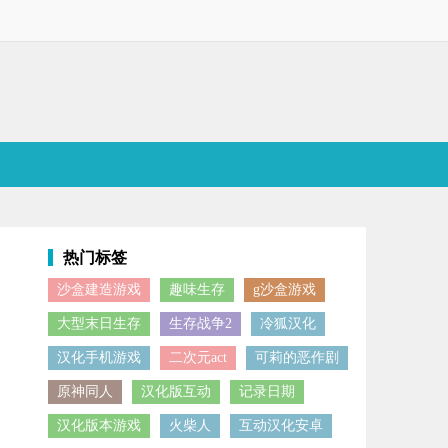
热门标签
沙盒建造游戏
趣味生存
g沙盒游戏
的趣味性以及可玩性，感兴趣的小伙伴欢迎点击下载体验！
大型末日生存
生存战争2
冷狐汉化
汉化手机游戏
二次元act
可莉的恶作剧
原神同人
汉化版互动
记录日期
汉化版本游戏
火柴人
互动汉化安卓