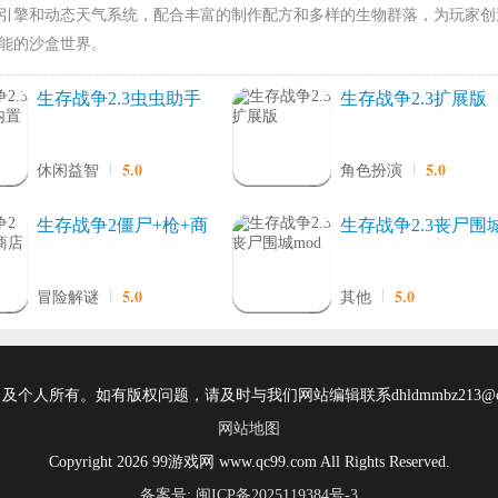
引擎和动态天气系统，配合丰富的制作配方和多样的生物群落，为玩家创
能的沙盒世界。
生存战争2.3虫虫助手
生存战争2.3扩展版
内置模组
5.0
5.0
休闲益智
角色扮演
生存战争2僵尸+枪+商
生存战争2.3丧尸围
店
mod
5.0
5.0
冒险解谜
其他
所有。如有版权问题，请及时与我们网站编辑联系dhldmmbz213@ou
网站地图
Copyright 2026 99游戏网 www.qc99.com All Rights Reserved.
备案号: 闽ICP备2025119384号-3