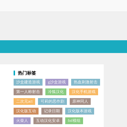
热门标签
沙盒建造游戏
g沙盒游戏
热血刺激射击
获得游戏的胜利，还有丰富的玩法以及模式等待玩家体验，内置修改菜单，
第一人称射击
冷狐汉化
汉化手机游戏
二次元act
可莉的恶作剧
原神同人
汉化版互动
记录日期
汉化版本游戏
火柴人
互动汉化安卓
fnf模组