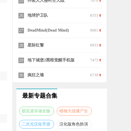
8984
外星人入侵时空大战
7870
25
6581
地球护卫队
8353
26
9862
DeadMind(Dead Mind)
9681
27
7418
星际红警
9933
28
7783
地下城堡2黑暗觉醒手机版
7475
29
8851
疯狂之墙
6739
30
最新专题合集
甜瓜游乐场全版
植物大战僵尸全
本合集
版本合集
二次元汉化手游
汉化版角色扮演