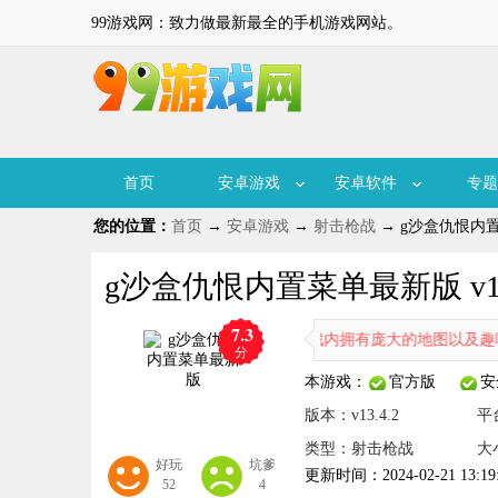
99游戏网：致力做最新最全的手机游戏网站。
首页
安卓游戏
安卓软件
专题
您的位置：
首页
→
安卓游戏
→
射击枪战
→ g沙盒仇恨内置菜
g沙盒仇恨内置菜单最新版 v13.
7.3
单最新版是一款强化射击类型的游戏，游戏内拥有庞大的地图以及趣味性
分
本游戏：
官方版
安
版本：v13.4.2
平
类型：射击枪战
大小
好玩
坑爹
更新时间：2024-02-21 13:19
52
4