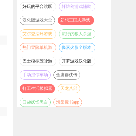
推荐
游戏大全
好玩的平台跳跃
轩辕剑游戏辅助
游戏合集
合集
汉化版游戏大全
幻想三国志游戏
辅助合集
艾尔登法环游戏
流行的狼人杀游
辅助合集
戏合集
热门冒险单机游
像素火影全版本
戏合集
合集
巴士模拟驾驶游
开罗游戏汉化版
戏合集
大全
手动挡停车场
金庸群侠传
打工生活模拟器
天龙八部
口袋妖怪黑白
海棠搜书app