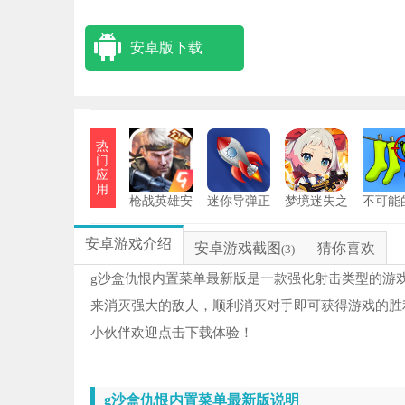
安卓版下载
热
门
应
用
枪战英雄安
迷你导弹正
梦境迷失之
不可能
装
版
地
务
狗
1
安卓游戏介绍
安卓游戏截图
猜你喜欢
(3)
冒
2
g沙盒仇恨内置菜单最新版是一款强化射击类型的游
来消灭强大的敌人，顺利消灭对手即可获得游戏的胜
对
3
小伙伴欢迎点击下载体验！
铁
4
g沙盒仇恨内置菜单最新版说明