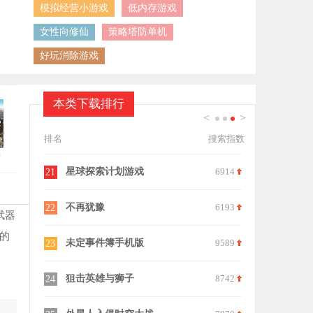
模拟经营小游戏
低内存游戏
女性向修仙
策略塔防单机
好玩消除游戏
本类下载排行
<
>
1
2
3
排名
搜索指数
中
8480
星球探索计划游戏
6914
21
9318
不再犹豫
6193
22
武器
的
8884
未定事件簿手机版
9589
23
8564
狙击英雄与狮子
8742
24