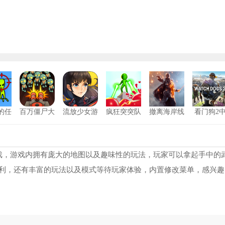
的任
百万僵尸大
流放少女游
疯狂突突队
撤离海岸线
看门狗2
战
戏安卓版
安卓版
文版
子突围逃生正版
7851
修勾突围国际服
11
险特工
7980
侏罗纪恐怖恐龙狩猎
12
戏，游戏内拥有庞大的地图以及趣味性的玩法，玩家可以拿起手中的
利，还有丰富的玩法以及模式等待玩家体验，内置修改菜单，感兴趣
峙2手机版
6062
像素射击小队
13
甲坦克
7728
狙击精英4手机版
14