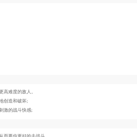
平精英
7674
地球末日生存
15
区零云游戏
6816
Lost Light国际服2026最新版
16
义对决3多人联机
9490
像素城市战争最新2026
17
mmyHome
8553
街口枪战
18
空战记
6365
机动射击作战
19
QB战术小队
8751
机动都市阿尔法最新版
20
更高难度的敌人。
地创造和破坏;
刺激的战斗快感;
从而要你更好的去战斗。