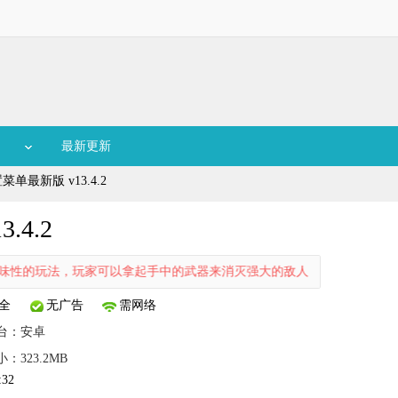
最新更新
单最新版 v13.4.2
4.2
的玩法，玩家可以拿起手中的武器来消灭强大的敌人，顺利消灭对手即可
全
无广告
需网络
台：
安卓
：323.2MB
:32