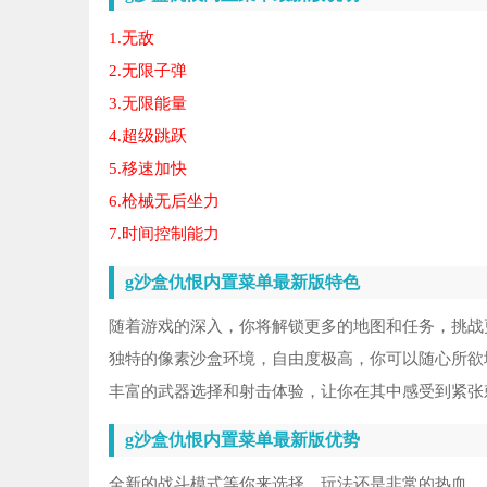
和
5
1.无敌
绝
6
2.无限子弹
3.无限能量
正
7
4.超级跳跃
5.移速加快
Ha
8
6.枪械无后坐力
时
9
7.时间控制能力
C
10
g沙盒仇恨内置菜单最新版特色
随着游戏的深入，你将解锁更多的地图和任务，挑战
独特的像素沙盒环境，自由度极高，你可以随心所欲
丰富的武器选择和射击体验，让你在其中感受到紧张
g沙盒仇恨内置菜单最新版优势
全新的战斗模式等你来选择，玩法还是非常的热血，