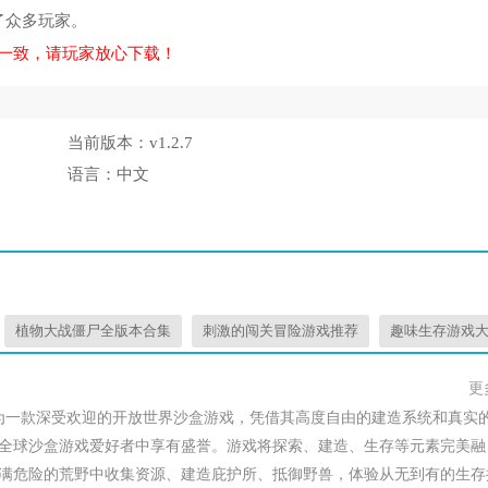
了众多玩家。
一致，请玩家放心下载！
当前版本：
v1.2.7
语言：
中文
植物大战僵尸全版本合集
刺激的闯关冒险游戏推荐
趣味生存游戏
更
为一款深受欢迎的开放世界沙盒游戏，凭借其高度自由的建造系统和真实
全球沙盒游戏爱好者中享有盛誉。游戏将探索、建造、生存等元素完美融
满危险的荒野中收集资源、建造庇护所、抵御野兽，体验从无到有的生存