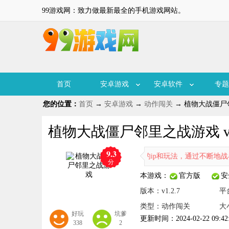
99游戏网：致力做最新最全的手机游戏网站。
首页
安卓游戏
安卓软件
专题
您的位置：
首页
→
安卓游戏
→
动作闯关
→ 植物大战僵尸邻里
植物大战僵尸邻里之战游戏 v1.
9.3
型的游戏，游戏内融合了植物大战僵尸的ip和玩法，通过不断地战斗和
分
本游戏：
官方版
安
版本：v1.2.7
平
类型：动作闯关
大
好玩
坑爹
更新时间：2024-02-22 09:42
338
2