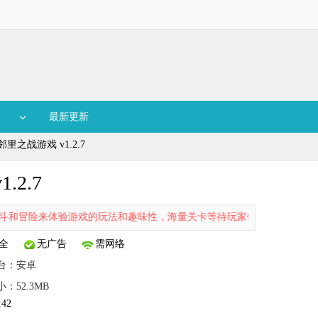
最新更新
之战游戏 v1.2.7
2.7
冒险来体验游戏的玩法和趣味性，海量关卡等待玩家体验和挑战，每一关
全
无广告
需网络
台：
安卓
小：52.3MB
:42