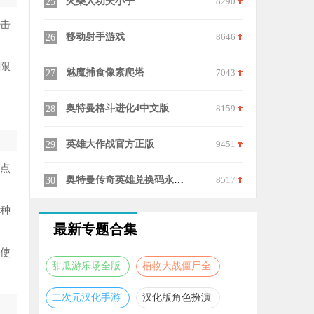
9639
火柴人功夫小子
8290
25
攻击
6690
移动射手游戏
8646
26
或限
9318
魅魔捕食像素爬塔
7043
27
6294
奥特曼格斗进化4中文版
8159
28
8529
英雄大作战官方正版
9451
29
特点
9999
奥特曼传奇英雄兑换码永久有效2026
8517
30
以种
最新专题合集
，使
甜瓜游乐场全版
植物大战僵尸全
本合集
版本合集
二次元汉化手游
汉化版角色扮演