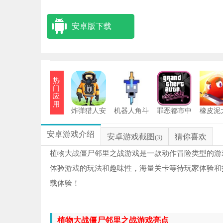
安卓版下载
热
门
应
用
炸弹猎人安
机器人角斗
罪恶都市中
橡皮泥
卓版
场
文版
战20
奥特
1
安卓游戏介绍
安卓游戏截图
猜你喜欢
(3)
夸
2
植物大战僵尸邻里之战游戏是一款动作冒险类型的游
体验游戏的玩法和趣味性，海量关卡等待玩家体验和
奥
3
载体验！
4
植物大战僵尸邻里之战游戏亮点