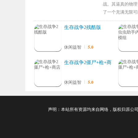
战。其逼真的物理
了一个充满无限可
生存战争2残酷版
5.0
休闲益智
生存战争2僵尸+枪+商
店
5.0
休闲益智
声明：本站所有资源均来自网络，版权归原公司及个人