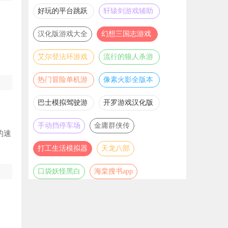
推荐
游戏大全
好玩的平台跳跃
轩辕剑游戏辅助
游戏合集
合集
汉化版游戏大全
幻想三国志游戏
辅助合集
艾尔登法环游戏
流行的狼人杀游
辅助合集
戏合集
热门冒险单机游
像素火影全版本
戏合集
合集
巴士模拟驾驶游
开罗游戏汉化版
戏合集
大全
手动挡停车场
金庸群侠传
的速
打工生活模拟器
天龙八部
口袋妖怪黑白
海棠搜书app