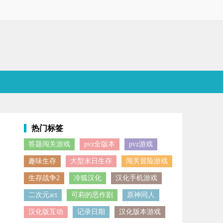
热门标签
答题闯关游戏
pvz全版本
pvz游戏
都有不同的操作和闯关方式，感兴趣的小伙伴欢迎点击下载体验！
趣味生存
大型末日生存
闯关冒险游戏
生存战争2
冷狐汉化
汉化手机游戏
二次元act
可莉的恶作剧
原神同人
汉化版互动
记录日期
汉化版本游戏