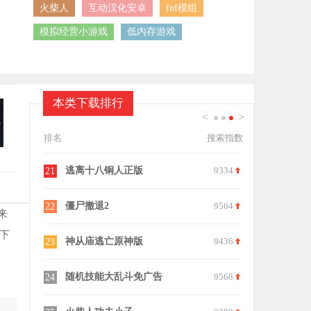
火柴人
互动汉化安卓
fnf模组
模拟经营小游戏
低内存游戏
本类下载排行
<
>
1
2
3
排名
搜索指数
7925
逃离十八铜人正版
9334
21
9685
僵尸撤退2
9564
22
来
下
8729
神从庙逃亡原神版
9436
23
6162
随机技能大乱斗免广告
9568
24