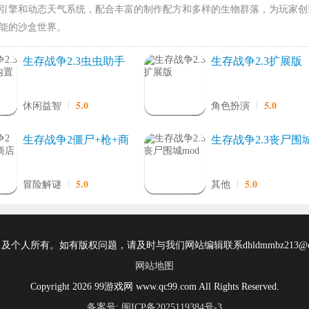
引擎和动态天气系统，配合丰富的制作配方和多样的生物群落，为玩家创
能的沙盒世界。
生存战争2.3虫虫助手
生存战争2.3扩展版
内置模组
5.0
5.0
休闲益智
角色扮演
生存战争2僵尸+枪+商
生存战争2.3丧尸围
店
mod
5.0
5.0
冒险解谜
其他
所有。如有版权问题，请及时与我们网站编辑联系dhldmmbz213@ou
网站地图
Copyright 2026 99游戏网 www.qc99.com All Rights Reserved.
备案号: 闽ICP备2025119384号-3