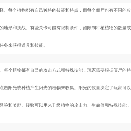
头霸王6手机版
8580
火柴人战争哥斯拉FM
15
选择。每个植物都有自己独特的技能和特点，而每个僵尸也有不同的
场
7658
决斗高手3
16
同的地形和挑战。有些关卡可能有限制条件，如限制种植植物的数量
的勇者uu版
6619
绝地生存
17
成任务来获得道具和技能。
日勇闯魔物娘巢穴游戏
7353
初音未来缤纷舞台
18
少女大战僵尸0.79版本
8928
僵尸生存大战免费
19
攻。每个植物都有自己的攻击方式和特殊技能，玩家需要根据僵尸的
特曼格斗进化3汉化版
7088
暗区突围
20
过点击阳光或种植产生阳光的植物来收集。阳光的数量决定了玩家可
得经验和奖励。经验可以用来升级植物的攻击力、生命值和特殊技能