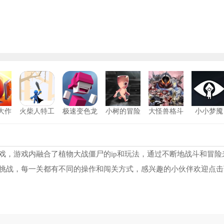
大作
火柴人特工
极速变色龙
小树的冒险
大怪兽格斗
小小梦魇
26
最新版
中文版
游戏安卓版
曼传奇英雄1.9.2版本
8595
火影忍者
11
父追日内置功能菜单版
8548
火柴人战争遗产正版
12
戏，游戏内融合了植物大战僵尸的ip和玩法，通过不断地战斗和冒险
挑战，每一关都有不同的操作和闯关方式，感兴趣的小伙伴欢迎点击
特曼格斗进化重生中文版
7201
决斗火柴人小游戏
13
空洞骑士丝之歌内置作弊菜单
6895
雷霆战机2026最新版
14