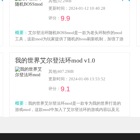
其他
|
32.2MB
更新时间：2024-01-12 10:40:28
9.9
评分：
概要：
艾尔登法环随机BOSSmod是一款为老头环制作的mod
工具，这款mod为玩家提供了随机的boss刷新机制，加强了游
戏的操作难度，玩家不会知道下一秒刷新的boss是谁，mod的
安装方式便捷，功能强大，大大增加了游戏的可玩性，感兴
趣的小伙伴欢迎点击下载体验！
我的世界艾尔登法环mod v1.0
其他
|
407.2MB
更新时间：2024-01-06 13:53:52
9.1
评分：
概要：
我的世界艾尔登法环mod是一款专为我的世界打造的
游戏mod，这款mod中加入了艾尔登法环的游戏内容以及元
素，玩家将可以在我的世界游戏中体验艾尔登法环的战斗乐
趣，挑战不同的boss获得材料制作装备，mod的安装方式便
捷，感兴趣的小伙伴欢迎点击下载体验！