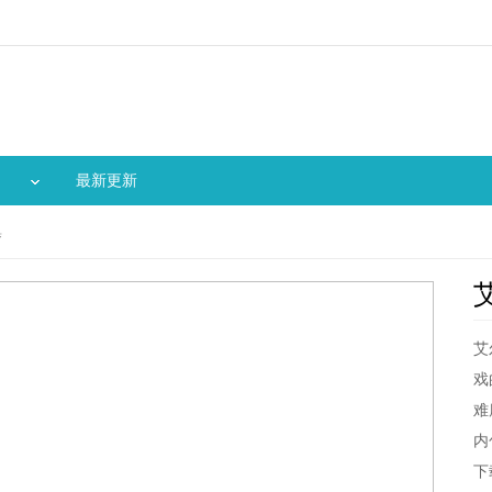
最新更新
集
艾
戏
难
内
下