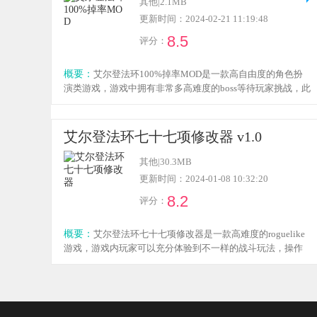
其他
|
2.1MB
更新时间：2024-02-21 11:19:48
8.5
评分：
概要：
艾尔登法环100%掉率MOD是一款高自由度的角色扮
演类游戏，游戏中拥有非常多高难度的boss等待玩家挑战，此
版本为同名游戏的掉率mod，这款mod可以轻松地辅助玩家快
捷的修改游戏内道具以及武器的掉率，不需要玩家枯燥的刷
一个boss，感兴趣的小伙伴欢迎点击下载体验！
艾尔登法环七十七项修改器 v1.0
其他
|
30.3MB
更新时间：2024-01-08 10:32:20
8.2
评分：
概要：
艾尔登法环七十七项修改器是一款高难度的roguelike
游戏，游戏内玩家可以充分体验到不一样的战斗玩法，操作
难度高，玩家可以利用修改器来降低操作难度，修改器的修
改功能包含了生命、体力、魔力、无敌等七十七项功能，感
兴趣的小伙伴欢迎点击下载体验！