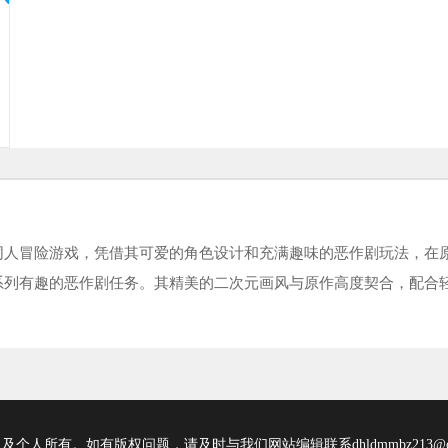
同人冒险游戏，凭借其可爱的角色设计和充满趣味的恶作剧玩法，在
系列有趣的恶作剧任务。其精美的二次元画风与原作高度契合，配合
所有。如有版权问题，请及时与我们网站编辑联系dhldmmbz213@ou