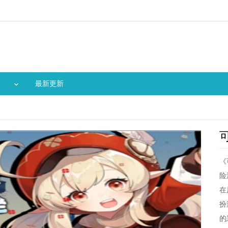
最新更新
《
险
在
扮
的