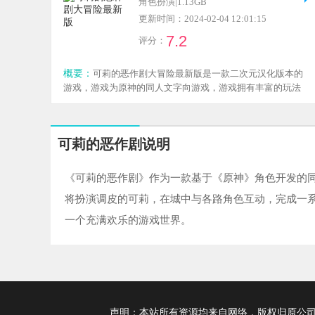
角色扮演
|
1.13GB
更新时间：2024-02-04 12:01:15
7.2
评分：
概要：
可莉的恶作剧大冒险最新版是一款二次元汉化版本的
游戏，游戏为原神的同人文字向游戏，游戏拥有丰富的玩法
以及趣味性的游戏操作，玩家将化身不同可莉完成自己的恶
作剧任务来推进主线的流程，此版本中为玩家解锁了全部人
物，感兴趣的小伙伴欢迎点击下载体验！
可莉的恶作剧说明
《可莉的恶作剧》作为一款基于《原神》角色开发的
将扮演调皮的可莉，在城中与各路角色互动，完成一
一个充满欢乐的游戏世界。
声明：本站所有资源均来自网络，版权归原公司及个人