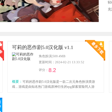
轻
充
可莉的恶作剧5.0汉化版 v1.1
角色扮演
|
509.4MB
更新时间：2024-02-21 13:33:52
8.2
评分：
概要：
可莉的恶作剧5.0汉化版是一款二次元角色扮演类游
戏，游戏是由知名热门游戏原神衍生的rpg探索冒险同人游
戏，游戏中玩家将化身可莉，在冒险的途中开启一场又一场
的恶作剧之中，玩法非常的刺激有趣，还有不同的互动玩
法，感兴趣的小伙伴欢迎点击下载体验！