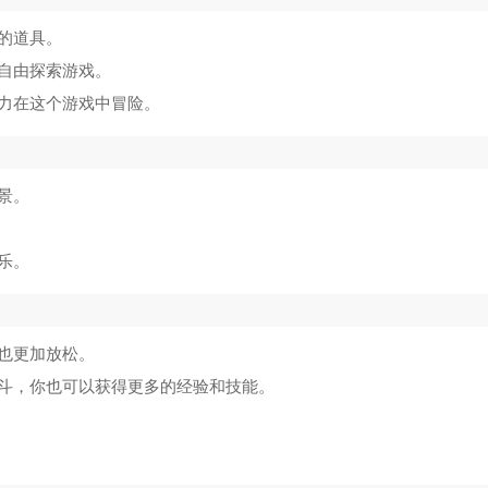
马桶人逆袭游戏正版
5
的道具。
火柴人战争遗产fm修改器魔改版
6
自由探索游戏。
力在这个游戏中冒险。
汤姆猫跑酷入口
7
甜瓜游乐场泰坦监控人模组
8
景。
我的世界惊变100天整合包手机版
9
乐。
Fall Rush
10
也更加放松。
斗，你也可以获得更多的经验和技能。