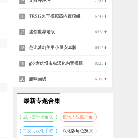
9364
无敌冲冲冲
7788
黑洞冒险闯
15
25
9632
TRS12火车模拟器内置模组
6747
探险之岛最
16
26
6766
迷你世界老版
6938
针尖缝隙大
17
27
9015
芭比梦幻美甲小屋安卓版
6417
冬季森林生
18
28
8470
g沙盒仇恨虫虫汉化内置模组
8525
黑洞突击
19
29
8173
趣味画线
6188
躲猫大神
20
30
最新专题合集
甜瓜游乐场全版
植物大战僵尸全
本合集
版本合集
二次元汉化手游
汉化版角色扮演