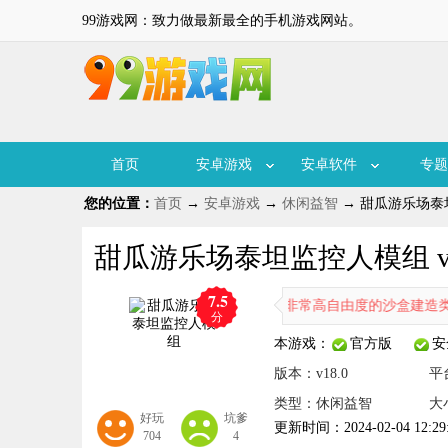
99游戏网：致力做最新最全的手机游戏网站。
首页
安卓游戏
安卓软件
专题
您的位置：
首页
→
安卓游戏
→
休闲益智
→ 甜瓜游乐场泰坦
甜瓜游乐场泰坦监控人模组 v1
7.5
甜瓜游乐场泰坦监控人模组是一款非常高自由度的沙盒建造类游戏
分
本游戏：
官方版
安
版本：v18.0
平
类型：休闲益智
大
好玩
坑爹
更新时间：2024-02-04 12:29
704
4