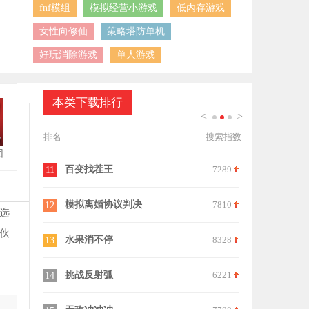
fnf模组
模拟经营小游戏
低内存游戏
女性向修仙
策略塔防单机
好玩消除游戏
单人游戏
本类下载排行
<
>
1
2
3
排名
搜索指数
团
7366
百变找茬王
7289
托卡生活世
11
21
9499
模拟离婚协议判决
7810
12
22
选
伙
7935
水果消不停
8328
13
23
8589
挑战反射弧
6221
你好邻居2
14
24