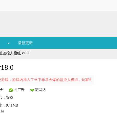
最新更新
监控人模组 v18.0
8.0
，游戏内加入了当下非常火爆的监控人模组，玩家可以选择不同的角色进
全
无广告
需网络
台：
安卓
小：97.1MB
:56