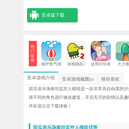
安卓版下载
热
门
应
用
保护热气球
涂鸦跳跃2
这周日你有
大大
安卓版
空吗安卓版
安卓游戏介绍
安卓游戏截图
猜你喜欢
(3)
甜瓜游乐场泰坦监控人模组是一款非常高自由度的沙
择不同的角色进行修改建造，开启无尽的剧情以及趣
伴欢迎点击下载体验！
甜瓜游乐场泰坦监控人模组优势