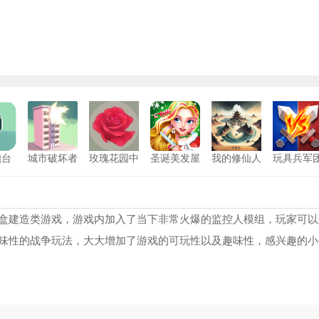
炮台
城市破坏者
玫瑰花园中
圣诞美发屋
我的修仙人
玩具兵军
安卓版
文版
中文版
生最新版
模拟
方舟生存进化内置菜单FF
1
鱼吃鱼正版
2
盒建造类游戏，游戏内加入了当下非常火爆的监控人模组，玩家可以
味性的战争玩法，大大增加了游戏的可玩性以及趣味性，感兴趣的小
特殊的要求
3
生存战争2.2枪械+僵尸mod
4