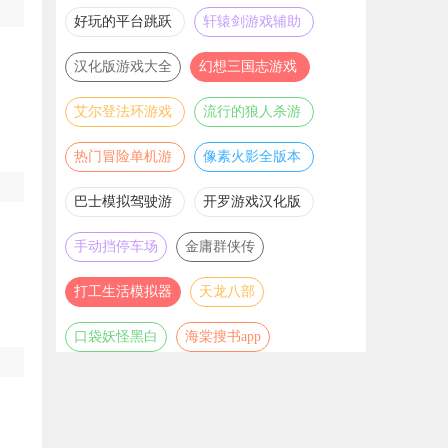
推荐
游戏大全
好玩的平台跳跃
轩辕剑游戏辅助
游戏合集
合集
汉化版游戏大全
幻想三国志游戏
辅助合集
艾尔登法环游戏
流行的狼人杀游
辅助合集
戏合集
热门冒险单机游
像素火影全版本
戏合集
合集
巴士模拟驾驶游
开罗游戏汉化版
戏合集
大全
手动挡停车场
金庸群侠传
打工生活模拟器
天龙八部
口袋妖怪黑白
海棠搜书app