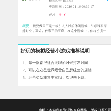
模拟经营
|
48.5MB
更新时间：2026-01-16 00:36:17
9.7
评分：
概要：
我要做国王是一款引人入胜的休闲游戏，引领玩家穿
越时空，重返古代帝王的宝座。在这个游戏中，你将扮演一
位威震四方的皇帝，亲身体验古代帝王的权利，感兴趣就来
本站下载吧。
好玩的模拟经营小游戏推荐说明
1、每一款都很适合无聊的时候打发时间
2、可以在这些世界经营自己想经营的店铺
3、经营类型非常丰富哦，欢迎来下载。
声明：本站所有资源均来自网络，版权归原公司及个人