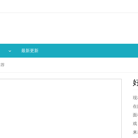
最新更新
推荐
现
在
面
戏
来