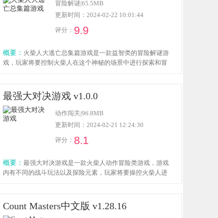
冒险解谜
|
65.5MB
更新时间：2024-02-22 10:01:44
9.9
评分：
概要：
火柴人大逃亡总集篇游戏是一款益智类的冒险解谜游
戏，玩家将要控制火柴人在这个神秘的场景中进行探索和冒
险，寻找不同的线索，游戏的操作玩法有趣简单，拥有非常
精妙的关卡设计，在一些关卡通关后可以解锁隐藏关卡，感
兴趣的小伙伴欢迎点击下载体验！
最强大对决游戏 v1.0.0
动作闯关
|
96.8MB
更新时间：2024-02-21 12:24:30
8.1
评分：
概要：
最强大对决游戏是一款火柴人动作冒险类游戏，游戏
内有不同的战斗玩法以及探险元素，玩家将要操控火柴人进
行不同的热血战斗以及探索玩法，操控火柴人与强大的对手
进行交锋，感兴趣的小伙伴欢迎点击下载体验！
Count Masters中文版 v1.28.16