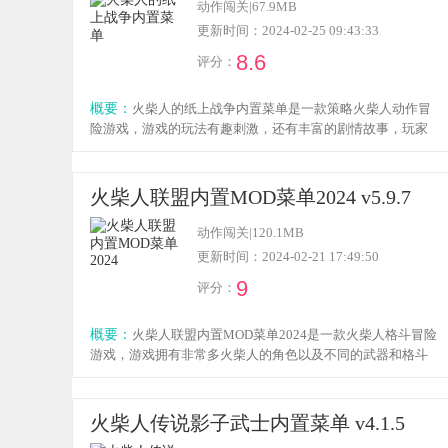
趣。游戏内还有多种任务可供自由选择，玩家可根据任务指
动作闯关
|
67.9MB
引规划行动路线与策略，从而高效达成各类目标，无需担心
更新时间：2024-02-25 09:43:33
过多意外状况。感兴趣的玩家不妨来体验一番！
8.6
评分：
概要：
火柴人的纸上战争内置菜单是一款策略火柴人动作冒
险游戏，游戏的玩法有趣刺激，还有丰富的剧情故事，玩家
需要指挥和操控火柴人大军在纸上与敌军进行交战，体验不
一样的战争策略玩法，感兴趣的小伙伴欢迎点击下载体验！
火柴人联盟内置MOD菜单2024 v5.9.7
动作闯关
|
120.1MB
更新时间：2024-02-21 17:49:50
9
评分：
概要：
火柴人联盟内置MOD菜单2024是一款火柴人格斗冒险
游戏，游戏拥有非常多火柴人的角色以及不同的武器和格斗
方式可以体验，玩家将化身火柴人战士，拿起手中的武器与
强大的对手进行战斗，还有丰富的玩法以及炫酷的打击特
效，感兴趣的小伙伴欢迎点击下载体验！
火柴人传说影子武士内置菜单 v4.1.5