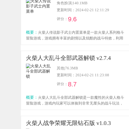
角色扮演
|
140.1MB
更新时间：2024-02-21 12:11:29
9.6
评分：
概要：
火柴人传说影子武士内置菜单是一款火柴人系列格斗
冒险游戏，游戏拥有丰富的剧情以及炫酷的战斗特效，利用
不同的角色进行刺激的冒险玩法，拥有极强的打击感以及刺
激的战斗玩法，内置菜单，感兴趣的小伙伴欢迎点击下载体
验！
火柴人大乱斗全部武器解锁 v2.7.4
其他
|
76.3MB
更新时间：2024-02-21 11:23:08
8.7
评分：
概要：
火柴人大乱斗全部武器解锁是一款魔性的火柴人格斗
冒险游戏，游戏内玩家可以体验到非常无厘头的战斗玩法，
支持多人联机游玩，游戏内有大量的武器可供玩家解锁，玩
家还可以利用手中的武器与强大的敌人进行战斗，感兴趣的
小伙伴欢迎点击下载体验！
火柴人战争荣耀无限钻石版 v1.0.3