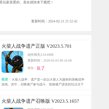
受玩家喜爱的。喜欢就快来下载吧！
更新时间：2024-02-21 21:52:42
火柴人战争遗产正版 V2023.5.701
动作闯关
|
124.6MB
更新时间：2026-02-03 06:24:08
8.7
评分：
概要：
火柴人战争：遗产是一款以火柴人为题材的策略战争
游戏。其中，召唤僵尸参与战斗、抵御僵尸进攻的玩法当下
极为火爆。刺激的火柴人战争玩法，能让玩家在游戏中享受
称王的乐趣。不同的游戏模式各有特色，玩家可以召集火柴
人士兵投入战斗，抵御侵略者。还在等什么？赶快加入游
火柴人战争遗产召唤版 V2023.5.1657
戏，尽情体验吧！