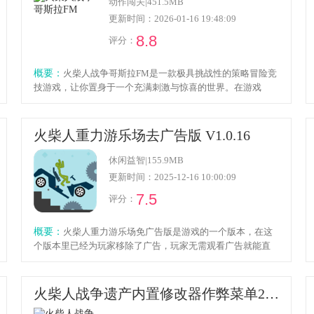
动作闯关
|
451.5MB
更新时间：2026-01-16 19:48:09
8.8
评分：
概要：
火柴人战争哥斯拉FM是一款极具挑战性的策略冒险竞
技游戏，让你置身于一个充满刺激与惊喜的世界。在游戏
中，你将化身为一位勇敢的指挥官，率领着一支由火柴人组
成的精英部队，与邪恶势力展开一场激烈的冒险战斗。
火柴人重力游乐场去广告版 V1.0.16
休闲益智
|
155.9MB
更新时间：2025-12-16 10:00:09
7.5
评分：
概要：
火柴人重力游乐场免广告版是游戏的一个版本，在这
个版本里已经为玩家移除了广告，玩家无需观看广告就能直
接获取奖励。这是一款休闲类游戏，融合了沙盒与火柴人元
素，在这里你能免费体验到形形色色的主题，不妨进入游戏
挑战自我，游戏还支持设置陷阱以及呈现各种物理反应，感
火柴人战争遗产内置修改器作弊菜单2024 v2023.5.168
兴趣的玩家快来了解一下吧。