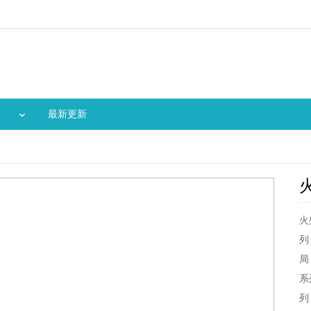
最新更新
火
列
局
系
列