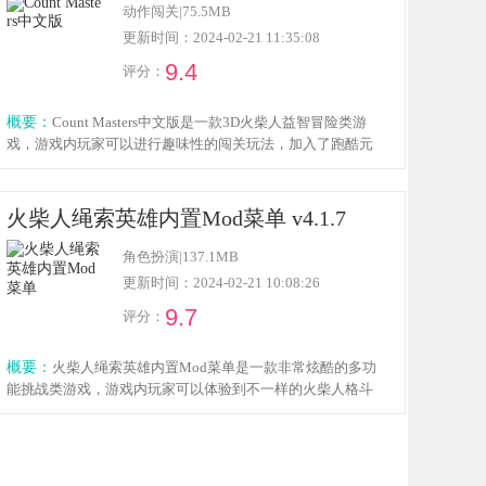
动作闯关
|
75.5MB
更新时间：2024-02-21 11:35:08
9.4
评分：
概要：
Count Masters中文版是一款3D火柴人益智冒险类游
戏，游戏内玩家可以进行趣味性的闯关玩法，加入了跑酷元
素，玩家需要控制自己的火柴人大军与异色的火柴人进行战
斗，在一路上会有非常多的buff可供玩家选择使用，感兴趣的
小伙伴欢迎点击下载体验！
火柴人绳索英雄内置Mod菜单 v4.1.7
角色扮演
|
137.1MB
更新时间：2024-02-21 10:08:26
9.7
评分：
概要：
火柴人绳索英雄内置Mod菜单是一款非常炫酷的多功
能挑战类游戏，游戏内玩家可以体验到不一样的火柴人格斗
玩法，玩家将化身绳索英雄，利用绳索穿梭在城市之中，发
现不同的黑暗势力并将其消灭，保卫城市的和平，感兴趣的
小伙伴欢迎点击下载体验！