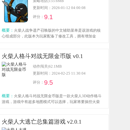
策略塔防
|
155.6MB
更新时间：2026-01-12 04:00:08
9.1
评分：
概要：
火柴人战争遗产召唤版的中文辅助菜单是该游戏的核
心组成部分，此版本为玩家配备了修改工具，拥有增加金
币、移除人口限制、解锁无限升级等多种功能。作为一款策
略类战斗游戏，玩家需要指挥火柴人士兵采集资源并参与战
斗，持续培养和训练火柴人部队以增强军队战力，同时对玩
火柴人格斗对战无限金币版 v0.1
家的策略规划能力也有着较高要求。
动作闯关
|
62.1MB
更新时间：2024-02-25 11:30:04
9.5
评分：
概要：
火柴人格斗对战无限金币版是一款火柴人3D动作格斗
游戏，游戏中有超多地图模式可以选择，玩家将要操控火柴
人与强大的对手进行战斗，拥有丰富的格斗玩法以及炫酷的
战斗特效，游戏内置无限金币，可以用于角色的强化以及皮
肤的购买，感兴趣的小伙伴欢迎点击下载体验！
火柴人大逃亡总集篇游戏 v2.0.1