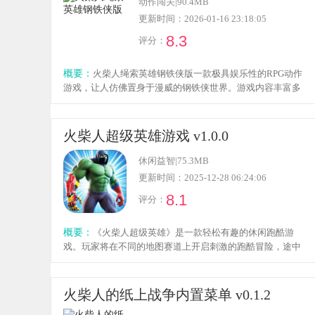
动作闯关
|
90.4MB
燥。玩家需要熟练掌握并运用多种战斗技巧，随着战斗策略
更新时间：2026-01-16 23:18:05
的规划，能展现出强大的实力。即便长时间游玩，也能体验
8.3
评分：
到不同的挑战与考验。喜欢这类游戏的朋友，快来试试吧，
绝对精彩又有趣！
概要：
火柴人绳索英雄钢铁侠版一款极具娱乐性的RPG动作
游戏，让人仿佛置身于漫威的钢铁侠世界。游戏内容丰富多
样，对手如森林般密集，人物造型更是别具一格，感兴趣的
朋友就来本站下载吧。
火柴人超级英雄游戏 v1.0.0
休闲益智
|
75.3MB
更新时间：2025-12-28 06:24:06
8.1
评分：
概要：
《火柴人超级英雄》是一款轻松有趣的休闲跑酷游
戏。玩家将在不同的地图赛道上开启刺激的跑酷冒险，途中
会遇到各种复杂的障碍陷阱和敌人怪物。玩家不仅需要灵活
躲避障碍以保持前进节奏，还要主动击败敌人获取资源材料
——每次消灭怪物都可能随机掉落不同功能的资源，这些资
火柴人的纸上战争内置菜单 v0.1.2
源能帮助玩家更顺利地完成后续挑战，带来丰富的游戏乐