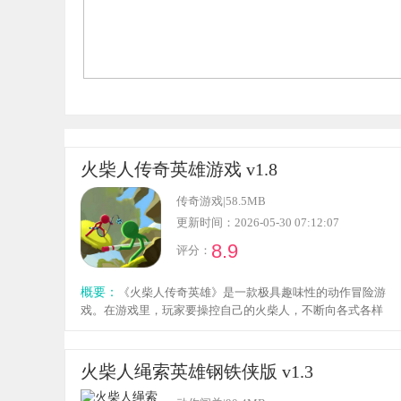
火柴人传奇英雄游戏 v1.8
传奇游戏
|
58.5MB
更新时间：2026-05-30 07:12:07
8.9
评分：
概要：
《火柴人传奇英雄》是一款极具趣味性的动作冒险游
戏。在游戏里，玩家要操控自己的火柴人，不断向各式各样
的敌人发起攻击。横版关卡设计让角色控制变得十分容易上
手，面对那些精彩刺激的挑战时，也得充分运用自身技巧，
快速达成各方面的目标要求。只要把所有敌人和怪物都消灭
火柴人绳索英雄钢铁侠版 v1.3
掉，就能顺利通关并获得奖励。而且游戏中还巧妙融入了部
分解谜元素，带来别样的趣味体验，不会让人轻易觉得枯