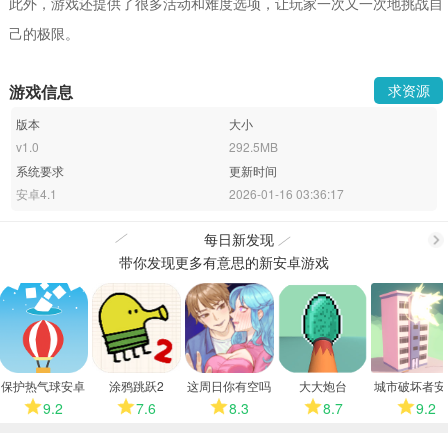
此外，游戏还提供了很多活动和难度选项，让玩家一次又一次地挑战自
己的极限。
游戏信息
求资源
版本
大小
v1.0
292.5MB
系统要求
更新时间
安卓4.1
2026-01-16 03:36:17
每日新发现
带你发现更多有意思的新安卓游戏
更
多
保护热气球安卓
涂鸦跳跃2
这周日你有空吗
大大炮台
城市破坏者安
版
安卓版
版
9.2
7.6
8.3
8.7
9.2