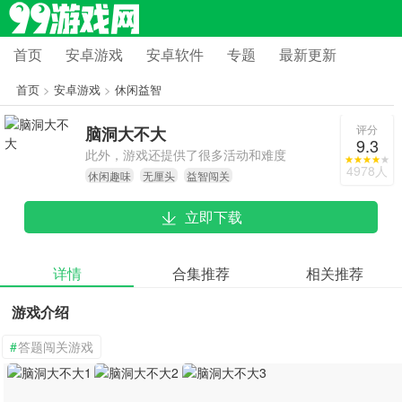
首页
安卓游戏
安卓软件
专题
最新更新
首页
>
安卓游戏
>
休闲益智
评分
脑洞大不大
9.3
此外，游戏还提供了很多活动和难度
4978人
休闲趣味
无厘头
益智闯关
选项，让玩家一次又一次地挑战自己
的极限。
立即下载
详情
合集推荐
相关推荐
游戏介绍
#
答题闯关游戏