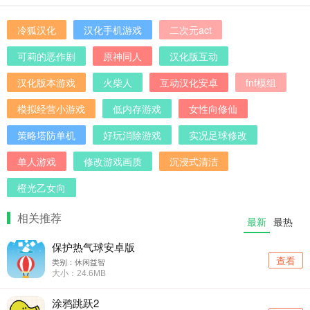
冷狐汉化
汉化手机游戏
二次元act
可莉的恶作剧
原神同人
汉化版互动
汉化版本游戏
火柴人
互动汉化安卓
fnf模组
模拟经营小游戏
低内存游戏
女性向修仙
策略塔防单机
好玩消除游戏
实况足球修改
单人游戏
修改游戏画质
沉浸式清洁
橙光乙女向
相关推荐
最新
最热
保护热气球安卓版
查看
类别：休闲益智
大小：24.6MB
涂鸦跳跃2